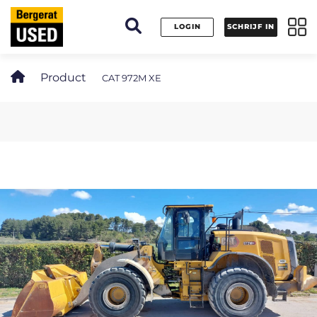
Cookies beheer paneel
LOGIN
SCHRIJF IN
Product
CAT 972M XE