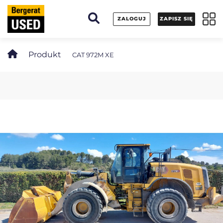
Panel zarządzania plikami cookies
ZALOGUJ
ZAPISZ SIĘ
Produkt
CAT 972M XE