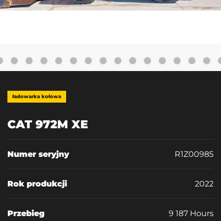
ładowarka kołowa
CAT 972M XE
Numer seryjny
R1Z00985
Rok produkcji
2022
Przebieg
9 187 Hours