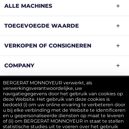
ALLE MACHINES
TOEGEVOEGDE WAARDE
VERKOPEN OF CONSIGNEREN
COMPANY
BERGERAT MONNOYEUR verwerkt, als
verwerkingsverantwoordelijke, uw
Privacy Beleid
navigatiegegevens door het gebruik van cookies op
deze Website. Het gebruik van deze cookies is
bedoeld (i) om uw online ervaring te verbeteren door
Cookies beleid
u bij elke verbinding met de Website te identificeren
en u gepersonaliseerde diensten op maat te leveren
of (ii) om BERGERAT MONNOYEUR in staat te stellen
Algemene voorwaarden
statistische studies uit te voeren over het gebruik