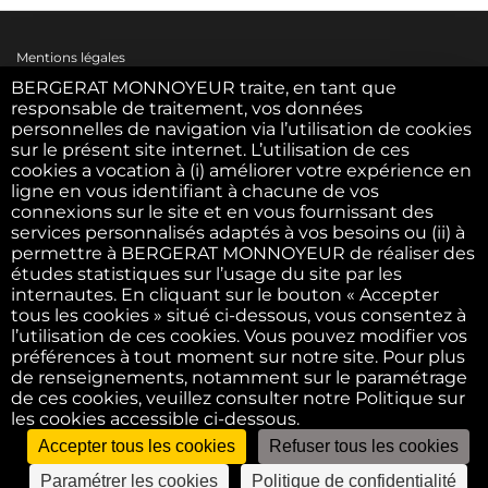
Mentions légales
BERGERAT MONNOYEUR traite, en tant que
responsable de traitement, vos données
personnelles de navigation via l’utilisation de cookies
Politique des cookies
sur le présent site internet. L’utilisation de ces
cookies a vocation à (i) améliorer votre expérience en
ligne en vous identifiant à chacune de vos
Politique des données personnelles
connexions sur le site et en vous fournissant des
services personnalisés adaptés à vos besoins ou (ii) à
permettre à BERGERAT MONNOYEUR de réaliser des
C.G.U.
études statistiques sur l’usage du site par les
internautes. En cliquant sur le bouton « Accepter
tous les cookies » situé ci-dessous, vous consentez à
l’utilisation de ces cookies. Vous pouvez modifier vos
C.G.V.
préférences à tout moment sur notre site. Pour plus
de renseignements, notamment sur le paramétrage
de ces cookies, veuillez consulter notre Politique sur
F.A.Q.
les cookies accessible ci-dessous.
Accepter tous les cookies
Refuser tous les cookies
©2022 - Bergerat USED. All right reserved
Paramétrer les cookies
Politique de confidentialité