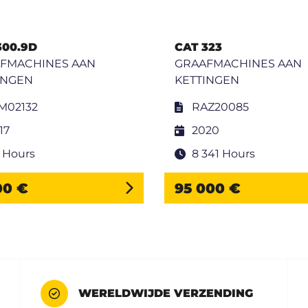
300.9D
CAT 323
FMACHINES AAN
GRAAFMACHINES AAN
INGEN
KETTINGEN
M02132
RAZ20085
17
2020
 Hours
8 341 Hours
00 €
95 000 €
WERELDWIJDE VERZENDING