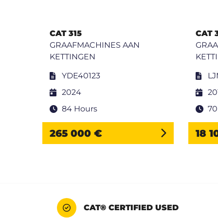
CAT 315
CAT 
GRAAFMACHINES AAN
GRAA
KETTINGEN
KETT
YDE40123
LJ
2024
20
84 Hours
70
265 000 €
18 1
CAT® CERTIFIED USED