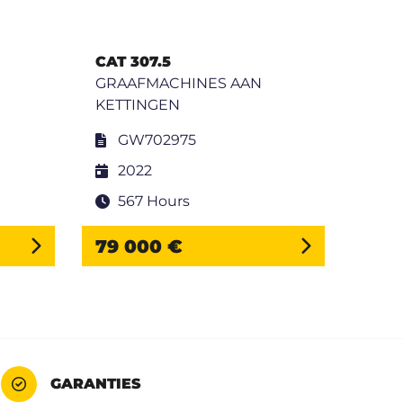
CAT 307.5
CAT 
GRAAFMACHINES AAN
GRA
KETTINGEN
KETT
GW702975
H
2022
2
567 Hours
1 
79 000 €
27 
GARANTIES