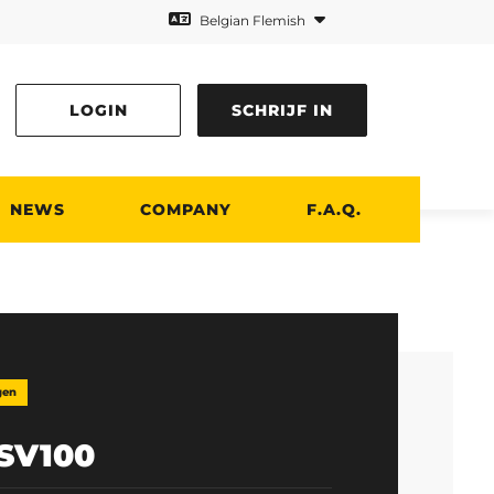
Belgian Flemish
LOGIN
SCHRIJF IN
NEWS
COMPANY
F.A.Q.
gen
SV100