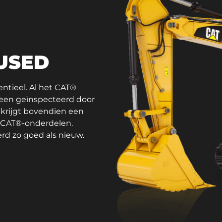
 USED
sentieel. Al het CAT®
teen geïnspecteerd door
 krijgt bovendien een
e CAT®-onderdelen.
rd zo goed als nieuw.