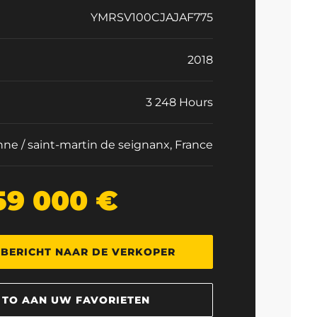
YMRSV100CJAJAF775
2018
3 248 Hours
ne / saint-martin de seignanx, France
59 000 €
 BERICHT NAAR DE VERKOPER
 TO AAN UW FAVORIETEN