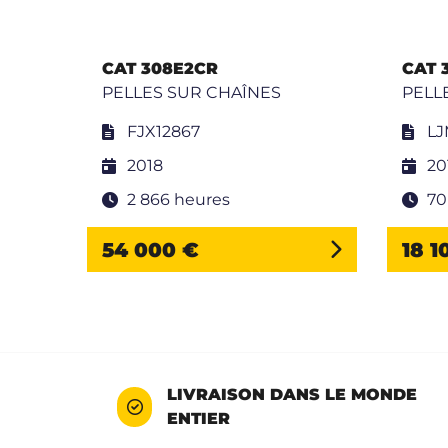
CAT 308E2CR
CAT 
PELLES SUR CHAÎNES
PELL
FJX12867
LJ
2018
20
2 866 heures
70
54 000 €
18 1
LIVRAISON DANS LE MONDE
ENTIER