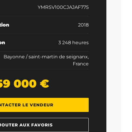
YMRSV100CJAJAF775
tion
2018
ion
3 248 heures
Bayonne / saint-martin de seignanx,
France
59 000 €
NTACTER LE VENDEUR
JOUTER AUX FAVORIS