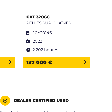
CAT 320GC
CAT
PELLES SUR CHAÎNES
PELL
JGY20146
F
2022
2
2 202 heures
2 
137 000 €
79 
DEALER CERTIFIED USED