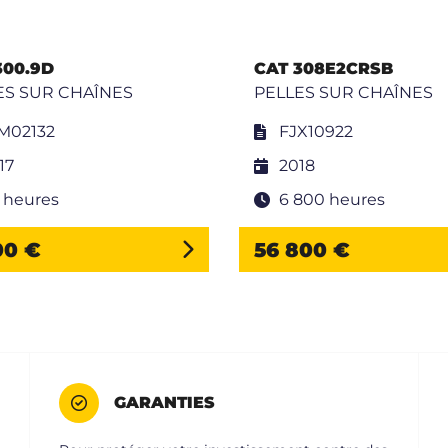
300.9D
CAT 308E2CRSB
ES SUR CHAÎNES
PELLES SUR CHAÎNES
M02132
FJX10922
17
2018
 heures
6 800 heures
00 €
56 800 €
GARANTIES