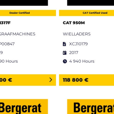
Dealer Certified
CAT Certified Used
M317F
CAT 950M
GRAAFMACHINES
WIELLADERS
P00847
XCJ10179
19
2017
590 Hours
4 940 Hours
900 €
118 800 €