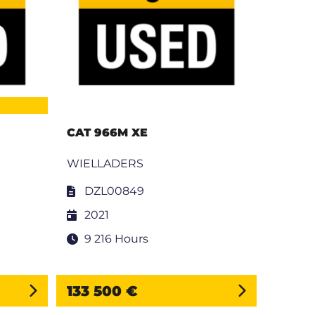
CAT 966M XE
WIELLADERS
DZL00849
2021
9 216 Hours
133 500 €