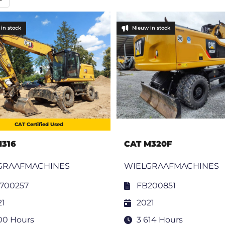
in stock
Nieuw in stock
CAT Certified Used
M316
CAT M320F
GRAAFMACHINES
WIELGRAAFMACHINES
700257
FB200851
21
2021
300 Hours
3 614 Hours