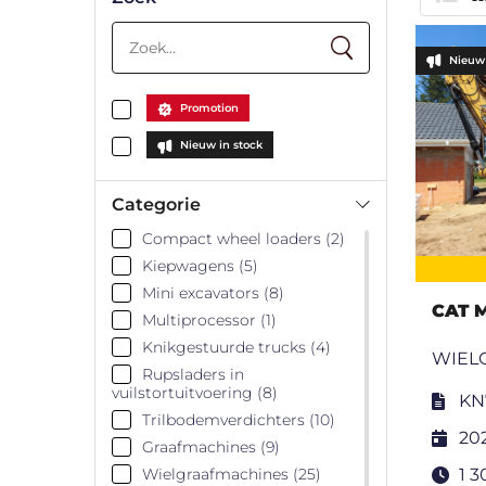
Nieuw 
Promotion
Nieuw in stock
Categorie
Compact wheel loaders (2)
Kiepwagens (5)
Mini excavators (8)
CAT 
Multiprocessor (1)
Knikgestuurde trucks (4)
WIEL
Rupsladers in
vuilstortuitvoering (8)
KN
Trilbodemverdichters (10)
20
Graafmachines (9)
Wielgraafmachines (25)
1 