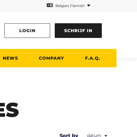
Belgian Flemish
LOGIN
SCHRIJF IN
NEWS
COMPANY
F.A.Q.
ES
Sort by
datum