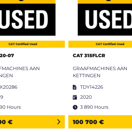
CAT Certified Used
CAT Certified Used
20-07
CAT 315FLCR
FMACHINES AAN
GRAAFMACHINES AAN
INGEN
KETTINGEN
X20286
TDY14226
19
2020
290 Hours
3 890 Hours
300 €
100 700 €