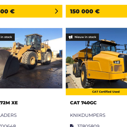
300 €
150 000 €
in stock
Nieuw in stock
CAT Certified Used
972M XE
CAT 740GC
LADERS
KNIKDUMPERS
Z00648
3T805809