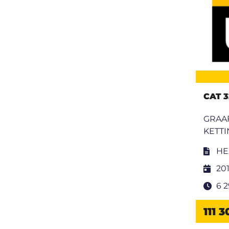
CAT 3
GRAA
KETT
HE
20
6 
111 