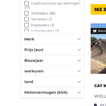
Graafmachines aan kettingen
(111)
163 
Wielladers (68)
Verreikers (1)
Rupsladers (3)
Schrankladers (3)
Nieuw 
Asfaltfreesmachine (6)
Merk
Uitrustingsstukken (9)
Bak (3)
Prijs (eur)
Motorgraders (5)
Bouwjaar
Wieldozers (2)
Dozers (27)
werkuren
Knikdumpers (32)
land
CAT 
Motorvermogen (kVA)
WIEL
R1