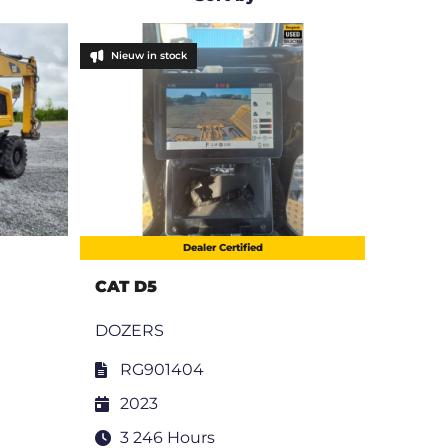
Nieuw in stock
Dealer Certified
CAT D5
DOZERS
RG901404
2023
3 246 Hours