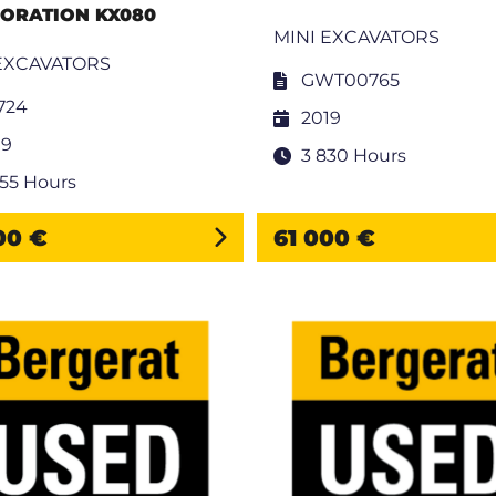
ORATION KX080
MINI EXCAVATORS
EXCAVATORS
GWT00765
724
2019
19
3 830 Hours
755 Hours
00 €
61 000 €