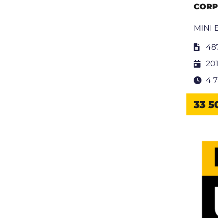
CORP
MINI 
48
20
4 
33 5