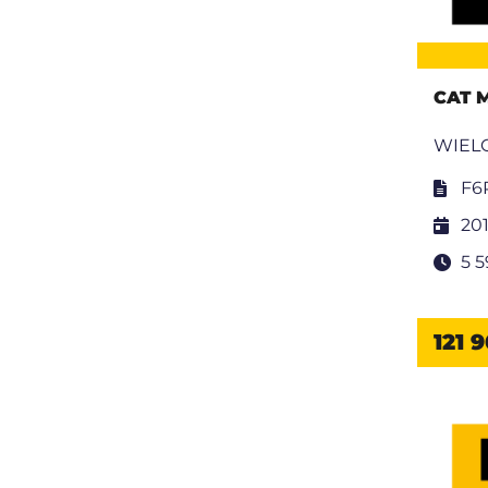
CAT 
WIEL
F6
20
5 
121 