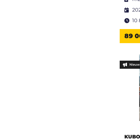
20
10
89 0
Nieuw 
KUBO