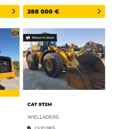
288 000 €
Nieuw in stock
CAT 972M
WIELLADERS
LSJ02815