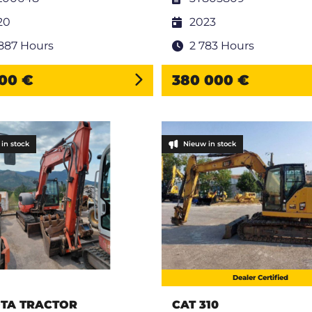
20
2023
 887 Hours
2 783 Hours
00 €
380 000 €
in stock
Nieuw in stock
Dealer Certified
TA TRACTOR
CAT 310