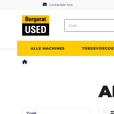
Cookies beheer paneel
Contacteer ons
ALLE MACHINES
TOEGEVOEGDE
A
Zoek