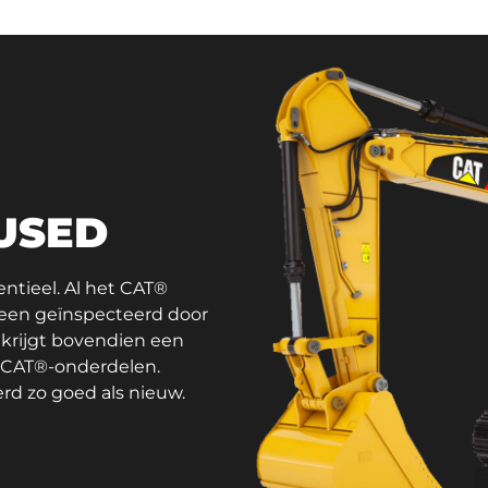
 USED
sentieel. Al het CAT®
teen geïnspecteerd door
 krijgt bovendien een
e CAT®-onderdelen.
rd zo goed als nieuw.