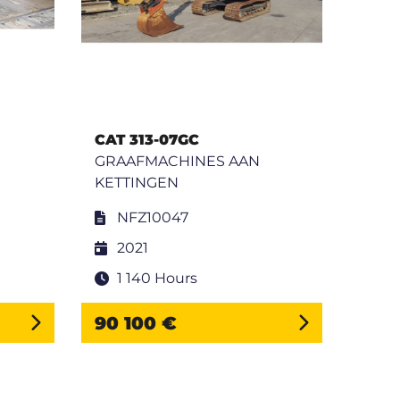
CAT 313-07GC
CAT 
GRAAFMACHINES AAN
GRA
KETTINGEN
KETT
NFZ10047
H
2021
2
1 140 Hours
1 
90 100 €
25 