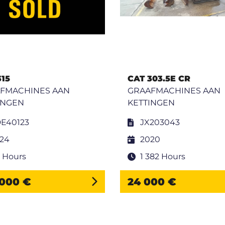
315
CAT 303.5E CR
FMACHINES AAN
GRAAFMACHINES AAN
INGEN
KETTINGEN
E40123
JX203043
24
2020
 Hours
1 382 Hours
 000 €
24 000 €