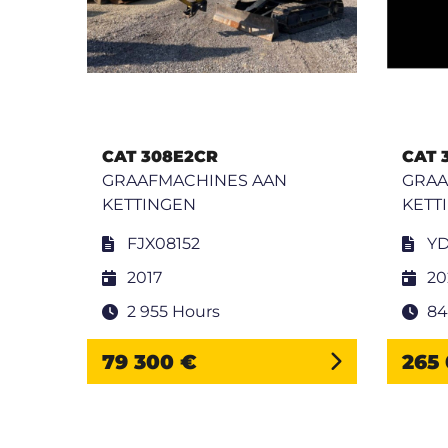
CAT 308E2CR
CAT 
GRAAFMACHINES AAN
GRAA
KETTINGEN
KETT
FJX08152
YD
2017
20
2 955 Hours
84
79 300 €
265