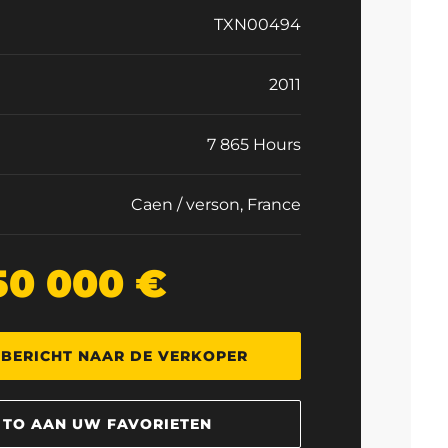
TXN00494
2011
7 865 Hours
Caen / verson, France
50 000 €
 BERICHT NAAR DE VERKOPER
 TO AAN UW FAVORIETEN