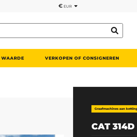
€
EUR
 WAARDE
VERKOPEN OF CONSIGNEREN
Graafmachines aan kettin
CAT 314D