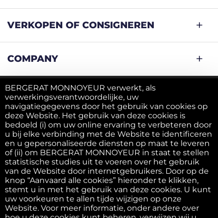
VERKOPEN OF CONSIGNEREN
COMPANY
BERGERAT MONNOYEUR verwerkt, als
verwerkingsverantwoordelijke, uw
Privacy Beleid
navigatiegegevens door het gebruik van cookies op
deze Website. Het gebruik van deze cookies is
bedoeld (i) om uw online ervaring te verbeteren door
Cookies beleid
u bij elke verbinding met de Website te identificeren
en u gepersonaliseerde diensten op maat te leveren
of (ii) om BERGERAT MONNOYEUR in staat te stellen
Algemene voorwaarden
statistische studies uit te voeren over het gebruik
van de Website door internetgebruikers. Door op de
knop “Aanvaard alle cookies” hieronder te klikken,
stemt u in met het gebruik van deze cookies. U kunt
F.A.Q.
uw voorkeuren te allen tijde wijzigen op onze
Website. Voor meer informatie, onder andere over
hoe u deze cookies kunt beheren, verwijzen wij u