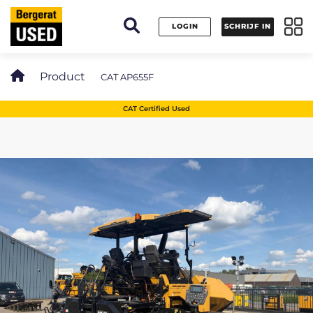
Cookies beheer paneel
LOGIN
SCHRIJF IN
Product
CAT AP655F
CAT Certified Used