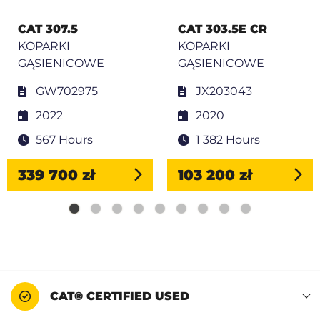
CAT 307.5
CAT 303.5E CR
KOPARKI
KOPARKI
GĄSIENICOWE
GĄSIENICOWE
GW702975
JX203043
2022
2020
567 Hours
1 382 Hours
339 700 zł
103 200 zł
CAT® CERTIFIED USED