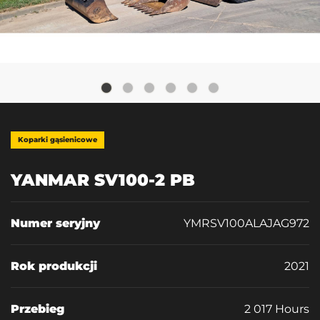
Koparki gąsienicowe
YANMAR SV100-2 PB
Numer seryjny
YMRSV100ALAJAG972
Rok produkcji
2021
Przebieg
2 017 Hours