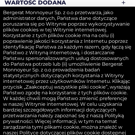
WARTOŚĆ DODANA
Bergerat Monnoyeur Sp. z o.o przetwarza, jako
administrator danych, Państwa dane dotyczące
SPRZEDAJ SWOJĄ MASZYNĘ
poruszania się po Witrynie poprzez wykorzystywanie
plików cookies w tej Witrynie internetowej.
Korzystanie z tych plików cookie ma na celu (i)
poprawienie jakości korzystania z Internetu poprzez
FIRMA
identyfikację Państwa za każdym razem, gdy łączą się
Państwo z Witryną internetową, i dostarczanie
Państwu spersonalizowanych usług dostosowanych
do Państwa potrzeb lub (ii) umożliwienie Bergerat
Obowiązek informacyjny
Monnoyeur Sp. z o.o prowadzenia badań
statystycznych dotyczących korzystania z Witryny
internetowej przez użytkowników Internetu. Klikając
przycisk „Zaakceptuj wszystkie pliki cookie”, wyrażają
Wydawca witryny internetowej
Państwo zgodę na korzystanie z tych plików cookie.
W każdej chwili mogą Państwo zmienić preferencje
w naszej Witrynie internetowej. W celu uzyskania
Polityka dotycząca plików cookie
bardziej szczegółowych informacji dotyczących
przetwarzania należy zapoznać się z naszą Polityką
prywatności. Więcej informacji, w tym na temat
Zasady i warunki
zarządzania tymi plikami cookie, można znaleźć w
naszej Polityce dotyczącej plików cookie dostępnej