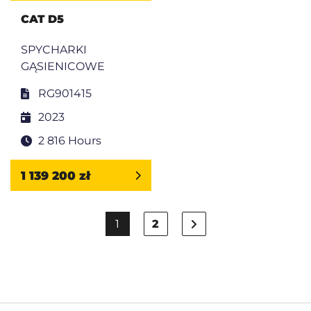
CAT D5
SPYCHARKI
GĄSIENICOWE
RG901415
2023
2 816 Hours
1 139 200 zł
1
2