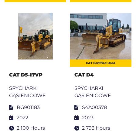
CAT Certified Used
CAT D5-17VP
CAT D4
SPYCHARKI
SPYCHARKI
GĄSIENICOWE
GĄSIENICOWE
RG901183
S4A00378
2022
2023
2 100 Hours
2 793 Hours