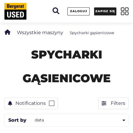
Panel zarządzania plikami cookies
ZALOGUJ
ZAPISZ SIĘ
Wszystkie maszyny
Spycharki gąsienicowe
SPYCHARKI
GĄSIENICOWE
Notifications
Filters
Sort by
data