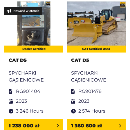
Nowość w ofercie
Dealer Certified
CAT Certified Used
CAT D5
CAT D5
SPYCHARKI
SPYCHARKI
GĄSIENICOWE
GĄSIENICOWE
RG901404
RG901478
2023
2023
3 246 Hours
2 574 Hours
1 238 000 zł
1 360 600 zł