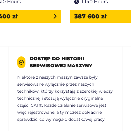
310 Hours
1 140 Hours
400 zł
387 600 zł
DOSTĘP DO HISTORII
SERWISOWEJ MASZYNY
Niektóre z naszych maszyn zawsze były
serwisowane wyłącznie przez naszych
techników, którzy korzystają z szerokiej wiedzy
technicznej i stosują wyłącznie oryginalne
części CAT®. Każde działanie serwisowe jest
więc rejestrowane, a ty możesz dokładnie
sprawdzić, co wymagało dodatkowej pracy.