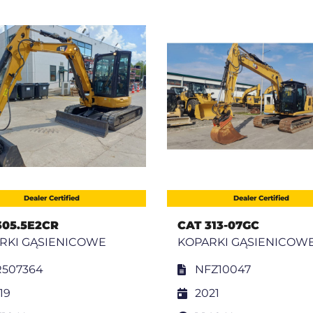
Dealer Certified
Dealer Certified
305.5E2CR
CAT 313-07GC
RKI GĄSIENICOWE
KOPARKI GĄSIENICOW
507364
NFZ10047
19
2021