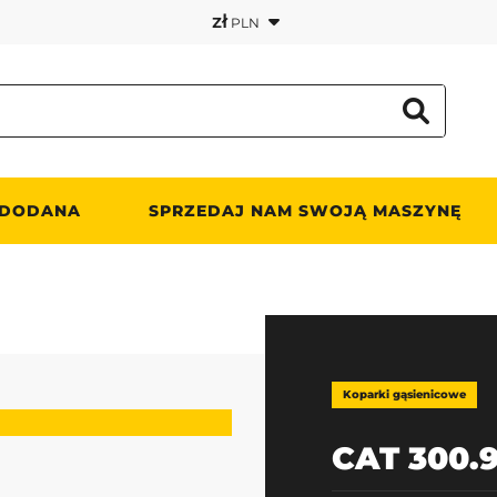
zł
PLN
 DODANA
SPRZEDAJ NAM SWOJĄ MASZYNĘ
Koparki gąsienicowe
CAT 300.