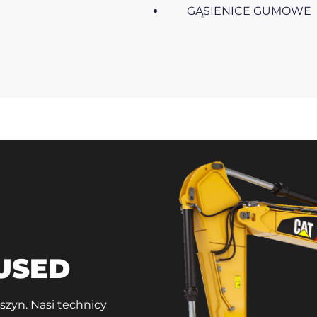
GĄSIENICE GUMOWE
 USED
zyn. Nasi technicy