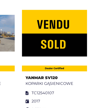
Dealer Certified
YANMAR SV120
BOB
E
KOPARKI GĄSIENICOWE
KOPA
TC12540107
B
2017
2