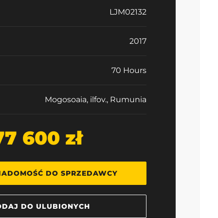
LJM02132
2017
70 Hours
Mogosoaia, ilfov., Rumunia
77 600 zł
IADOMOŚĆ DO SPRZEDAWCY
DAJ DO ULUBIONYCH