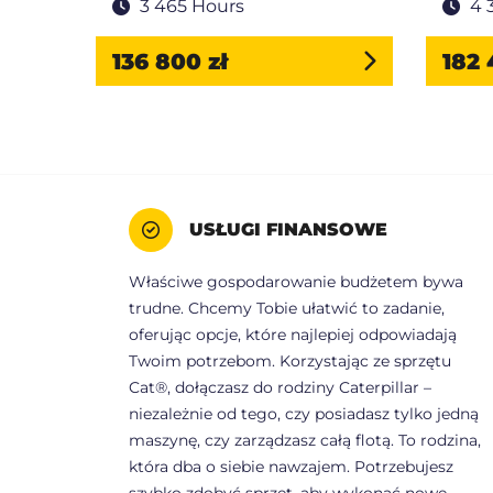
3 465 Hours
4 
136 800 zł
182 
USŁUGI FINANSOWE
Właściwe gospodarowanie budżetem bywa
trudne. Chcemy Tobie ułatwić to zadanie,
oferując opcje, które najlepiej odpowiadają
Twoim potrzebom. Korzystając ze sprzętu
Cat®, dołączasz do rodziny Caterpillar –
niezależnie od tego, czy posiadasz tylko jedną
maszynę, czy zarządzasz całą flotą. To rodzina,
która dba o siebie nawzajem. Potrzebujesz