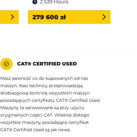
2 539 Hours
1 
279 600 zł
120 
CAT® CERTIFIED USED
Masz pewność co do kupowanych od nas
maszyn. Nasi technicy przeprowadzają
drobiazgową kontrolę wszystkich maszyn
posiadających certyfikaty CAT® Certified Used.
Maszyny te serwisowane są przy użyciu
oryginalnych części CAT. Właśnie dlatego
wszystkie maszyny posiadające certyfikat
CAT® Certified Used są jak nowe.