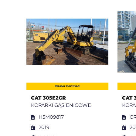
Dealer Certified
CAT 305E2CR
CAT 
KOPARKI GĄSIENICOWE
KOPA
H5M09817
CR
2019
20