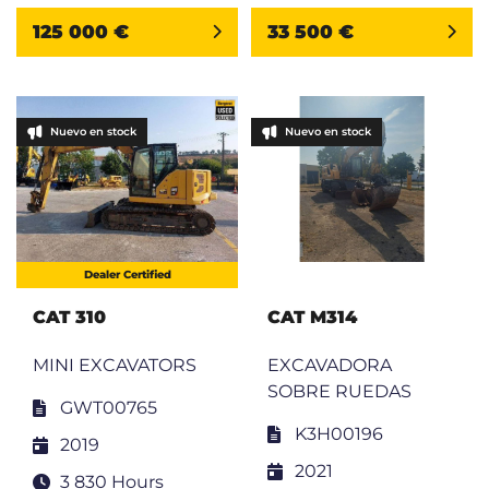
125 000 €
33 500 €
Nuevo en stock
Nuevo en stock
Dealer Certified
CAT 310
CAT M314
MINI EXCAVATORS
EXCAVADORA
SOBRE RUEDAS
GWT00765
K3H00196
2019
2021
3 830 Hours