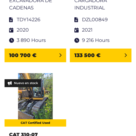
EXCAVADORA DE
CARGADORA
CADENAS
INDUSTRIAL
TDY14226
DZL00849
2020
2021
3 890 Hours
9 216 Hours
100 700 €
133 500 €
Nuevo en stock
CAT Certified Used
CAT 310-07