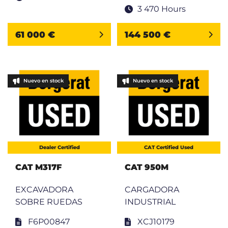
3 470 Hours
61 000 €
144 500 €
Nuevo en stock
Nuevo en stock
Dealer Certified
CAT Certified Used
CAT M317F
CAT 950M
EXCAVADORA
CARGADORA
SOBRE RUEDAS
INDUSTRIAL
F6P00847
XCJ10179