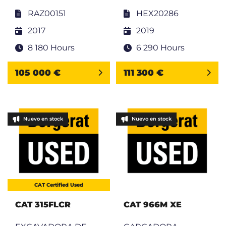
RAZ00151
HEX20286
2017
2019
8 180 Hours
6 290 Hours
105 000 €
111 300 €
Nuevo en stock
Nuevo en stock
CAT Certified Used
CAT 315FLCR
CAT 966M XE