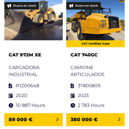
Nuevo en stock
Nuevo en stock
CAT Certified Used
CAT 972M XE
CAT 740GC
CARGADORA
CAMIONE
INDUSTRIAL
ARTICULADOS
R1Z00648
3T805809
2020
2023
10 887 Hours
2 783 Hours
89 000 €
380 000 €