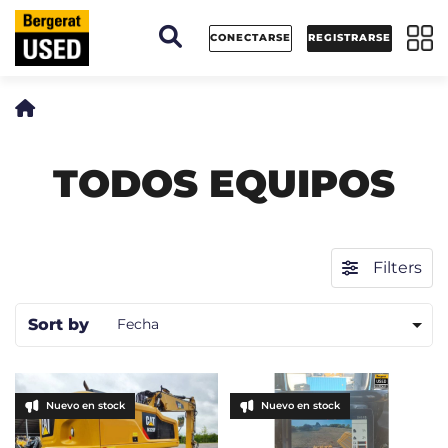
Panel de gestión de cookies
CONECTARSE
REGISTRARSE
TODOS EQUIPOS
Filters
Sort by
Fecha
Nuevo en stock
Nuevo en stock