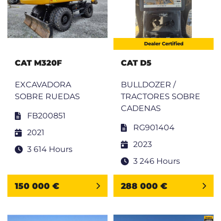
Dealer Certified
CAT M320F
CAT D5
EXCAVADORA
BULLDOZER /
SOBRE RUEDAS
TRACTORES SOBRE
CADENAS
FB200851
RG901404
2021
2023
3 614 Hours
3 246 Hours
150 000 €
288 000 €