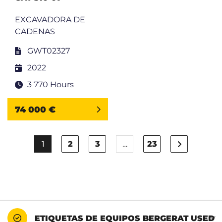
EXCAVADORA DE
CADENAS
GWT02327
2022
3 770 Hours
74 000 €
1
2
3
…
23
ETIQUETAS DE EQUIPOS BERGERAT USED