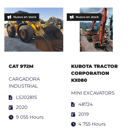
Nuevo en stock
Nuevo en stock
CAT 972M
KUBOTA TRACTOR
CORPORATION
CARGADORA
KX080
INDUSTRIAL
MINI EXCAVATORS
LSJ02815
48724
2020
2019
9 055 Hours
4 755 Hours