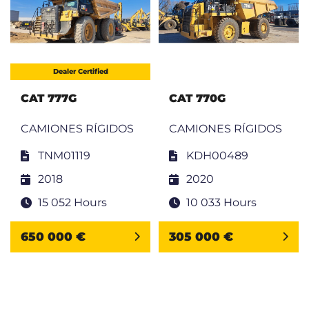
Dealer Certified
CAT 777G
CAT 770G
CAMIONES RÍGIDOS
CAMIONES RÍGIDOS
TNM01119
KDH00489
2018
2020
15 052 Hours
10 033 Hours
650 000 €
305 000 €