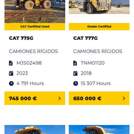
CAT Certified Used
Dealer Certified
CAT 775G
CAT 777G
CAMIONES RÍGIDOS
CAMIONES RÍGIDOS
MJS02498
TNM01120
2023
2018
4 791 Hours
15 307 Hours
745 000 €
650 000 €