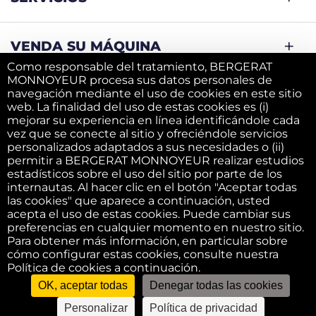
VENDA SU MÁQUINA
Como responsable del tratamiento, BERGERAT
MONNOYEUR procesa sus datos personales de
navegación mediante el uso de cookies en este sitio
EMPRESA
web. La finalidad del uso de estas cookies es (i)
mejorar su experiencia en línea identificándole cada
vez que se conecte al sitio y ofreciéndole servicios
personalizados adaptados a sus necesidades o (ii)
Terms and conditions
permitir a BERGERAT MONNOYEUR realizar estudios
estadísticos sobre el uso del sitio por parte de los
internautas. Al hacer clic en el botón "Aceptar todas
F.A.Q.
las cookies" que aparece a continuación, usted
acepta el uso de estas cookies. Puede cambiar sus
preferencias en cualquier momento en nuestro sitio.
Para obtener más información, en particular sobre
Política de cookies
cómo configurar estas cookies, consulte nuestra
Política de cookies a continuación.
OK, aceptar todas
Denegar todas las cookies
Política de privacidad
Personalizar
Política de privacidad