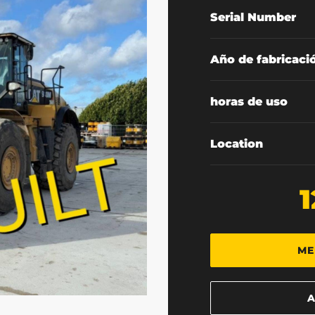
Serial Number
Año de fabricaci
horas de uso
Location
1
ME
A