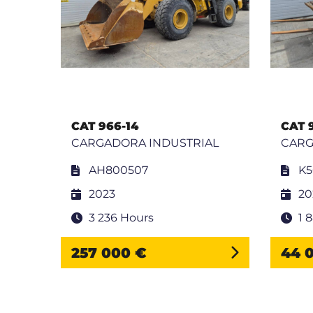
CAT 966-14
CAT 
AL
CARGADORA INDUSTRIAL
CARG
AH800507
K5
2023
20
3 236 Hours
1 
257 000 €
44 