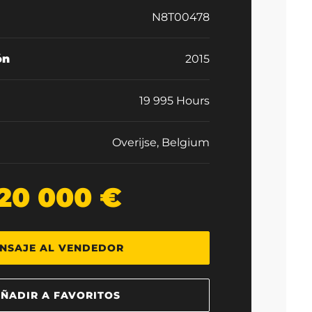
N8T00478
ón
2015
19 995 Hours
Overijse, Belgium
20 000 €
NSAJE AL VENDEDOR
ÑADIR A FAVORITOS