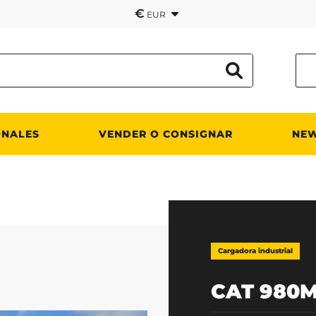
€
EUR
ONALES
VENDER O CONSIGNAR
NE
Cargadora industrial
CAT 980