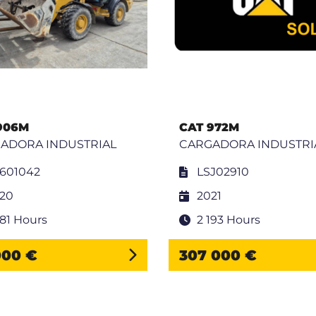
906M
CAT 972M
ADORA INDUSTRIAL
CARGADORA INDUSTRI
601042
LSJ02910
20
2021
881 Hours
2 193 Hours
000 €
307 000 €