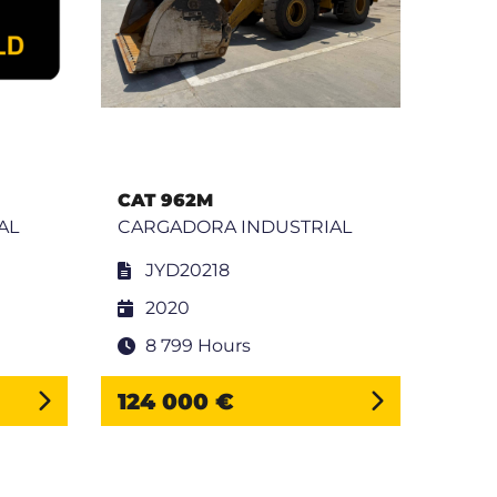
CAT 962M
CAT
AL
CARGADORA INDUSTRIAL
CAR
JYD20218
M
2020
2
8 799 Hours
1
124 000 €
68 