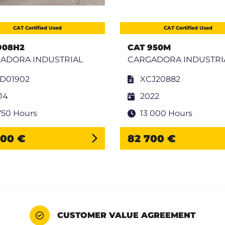
CAT Certified Used
CAT Certified Used
908H2
CAT 950M
ADORA INDUSTRIAL
CARGADORA INDUSTRI
D01902
XCJ20882
14
2022
750 Hours
13 000 Hours
800 €
82 700 €
CUSTOMER VALUE AGREEMENT