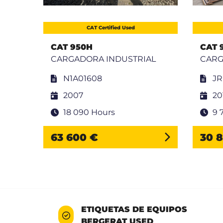
CAT Certified Used
CAT 950H
CAT 
AL
CARGADORA INDUSTRIAL
CARG
N1A01608
JR
2007
20
18 090 Hours
9 
63 600 €
30 
ETIQUETAS DE EQUIPOS
BERGERAT USED