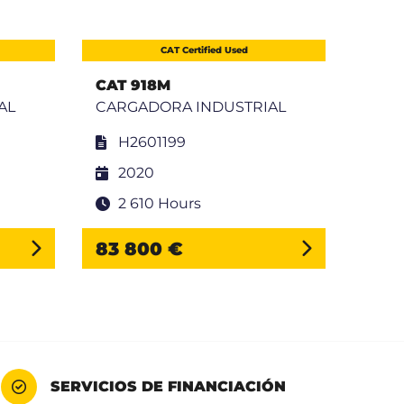
CAT Certified Used
CAT 918M
CAT 
AL
CARGADORA INDUSTRIAL
CAR
H2601199
W
2020
2
2 610 Hours
8
83 800 €
202
SERVICIOS DE FINANCIACIÓN