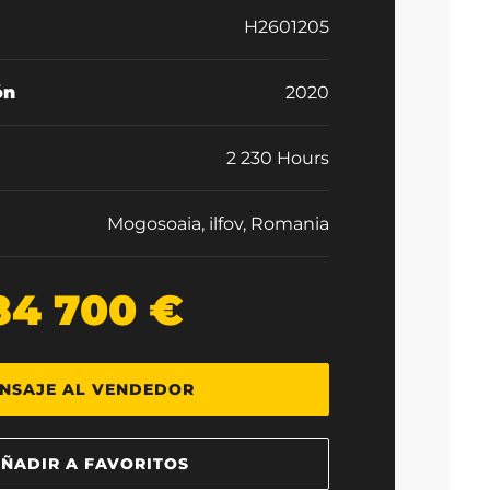
H2601205
ón
2020
2 230 Hours
Mogosoaia, ilfov, Romania
84 700 €
NSAJE AL VENDEDOR
ÑADIR A FAVORITOS