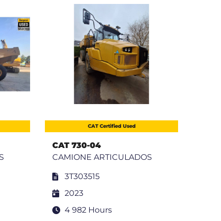
CAT Certified Used
CAT 730-04
CAT 
S
CAMIONE ARTICULADOS
CAM
3T303515
3
2023
2
4 982 Hours
3 