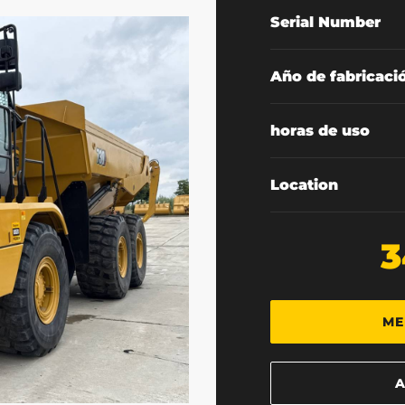
Serial Number
Año de fabricaci
horas de uso
Location
3
ME
A