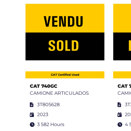
CAT Certified Used
CAT 740GC
CAT 
S
CAMIONE ARTICULADOS
CAMI
3T805628
3T
2023
20
3 582 Hours
4 