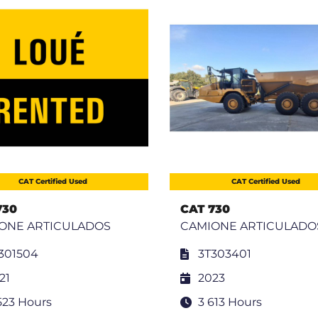
CAT Certified Used
CAT Certified Used
730
CAT 730
ONE ARTICULADOS
CAMIONE ARTICULADO
301504
3T303401
21
2023
523 Hours
3 613 Hours