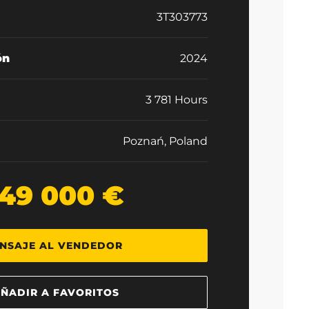
3T303773
ón
2024
3 781 Hours
Poznań, Poland
49 000 €
NSAJE AL VENDEDOR
ÑADIR A FAVORITOS