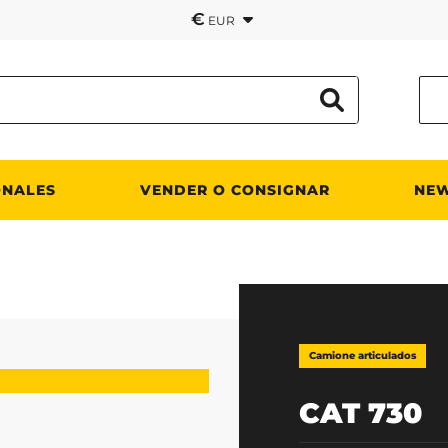
€
EUR
ONALES
VENDER O CONSIGNAR
NE
Camione articulados
CAT 730