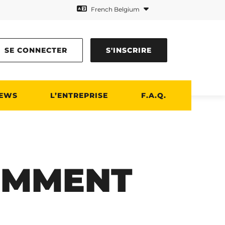
French Belgium
SE CONNECTER
S'INSCRIRE
EWS
L’ENTREPRISE
F.A.Q.
EMMENT