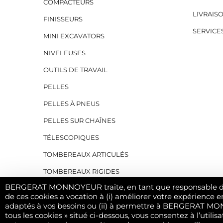
COMPACTEURS
LIVRAIS
FINISSEURS
SERVICE
MINI EXCAVATORS
NIVELEUSES
OUTILS DE TRAVAIL
PELLES
PELLES À PNEUS
PELLES SUR CHAÎNES
TÉLESCOPIQUES
TOMBEREAUX ARTICULÉS
TOMBEREAUX RIGIDES
BERGERAT MONNOYEUR traite, en tant que responsable de trai
TRACTOPELLES
de ces cookies a vocation à (i) améliorer votre expérience e
adaptés à vos besoins ou (ii) à permettre à BERGERAT MONNO
tous les cookies » situé ci-dessous, vous consentez à l’uti