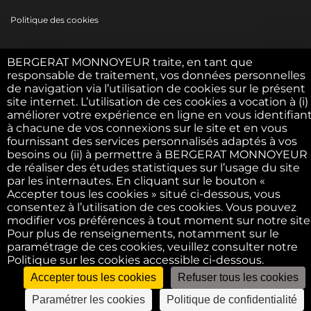
Politique des cookies
BERGERAT MONNOYEUR traite, en tant que
Conditions générales d’utilisation
responsable de traitement, vos données personnelles
de navigation via l’utilisation de cookies sur le présent
site internet. L’utilisation de ces cookies a vocation à (i)
F.A.Q.
améliorer votre expérience en ligne en vous identifian
à chacune de vos connexions sur le site et en vous
fournissant des services personnalisés adaptés à vos
©2022 - Bergerat USED. All right reserved
besoins ou (ii) à permettre à BERGERAT MONNOYEUR
de réaliser des études statistiques sur l’usage du site
par les internautes. En cliquant sur le bouton «
Accepter tous les cookies » situé ci-dessous, vous
consentez à l’utilisation de ces cookies. Vous pouvez
modifier vos préférences à tout moment sur notre site
Pour plus de renseignements, notamment sur le
paramétrage de ces cookies, veuillez consulter notre
Politique sur les cookies accessible ci-dessous.
Accepter tous les cookies
Refuser tous les cookies
Paramétrer les cookies
Politique de confidentialité