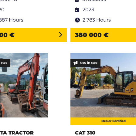
20
2023
 887 Hours
2 783 Hours
00 €
380 000 €
 stoc
Nou in stoc
Dealer Certified
TA TRACTOR
CAT 310