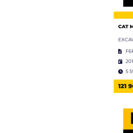
CAT 
EXCAV
F6
20
5 
121 