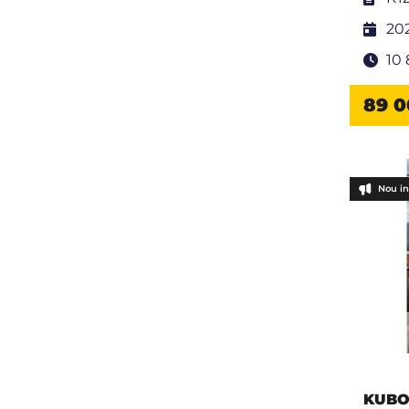
20
10
89 0
Nou in
KUBO