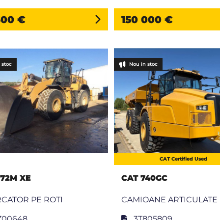
300 €
150 000 €
 stoc
Nou in stoc
CAT Certified Used
972M XE
CAT 740GC
CATOR PE ROTI
CAMIOANE ARTICULATE
Z00648
3T805809