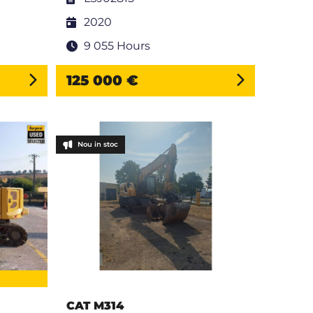
2020
9 055 Hours
125 000 €
Nou in stoc
CAT M314