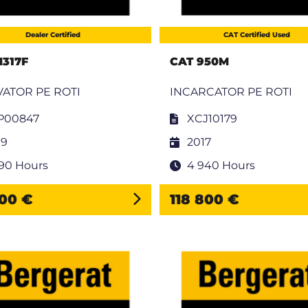
Dealer Certified
CAT Certified Used
M317F
CAT 950M
ATOR PE ROTI
INCARCATOR PE ROTI
P00847
XCJ10179
19
2017
590 Hours
4 940 Hours
900 €
118 800 €