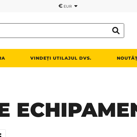
€
EUR
RA
VINDEȚI UTILAJUL DVS.
NOUTĂȚ
E ECHIPAME