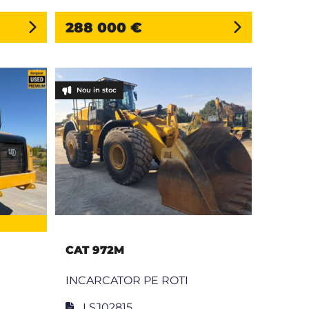
288 000 €
Nou in stoc
CAT 972M
INCARCATOR PE ROTI
LSJ02815