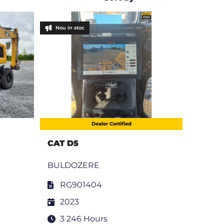
Nou in stoc
Dealer Certified
CAT D5
BULDOZERE
RG901404
2023
3 246 Hours