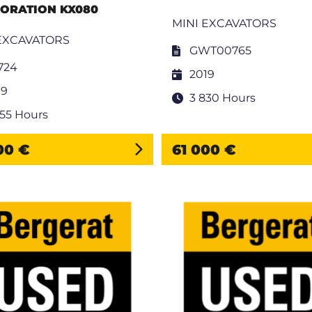
ORATION KX080
MINI EXCAVATORS
EXCAVATORS
GWT00765
724
2019
19
3 830 Hours
755 Hours
00 €
61 000 €