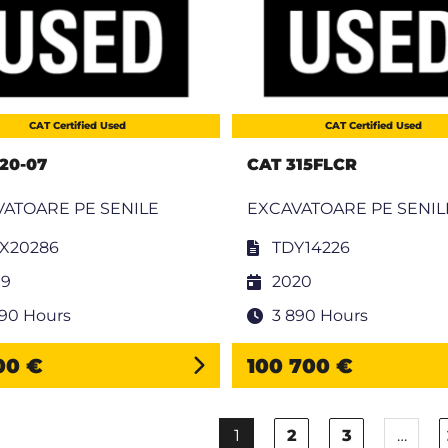
CAT Certified Used
CAT Certified Used
20-07
CAT 315FLCR
ATOARE PE SENILE
EXCAVATOARE PE SENIL
X20286
TDY14226
19
2020
290 Hours
3 890 Hours
300 €
100 700 €
1
2
3
…