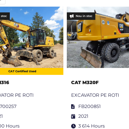
 stoc
Nou in stoc
CAT Certified Used
M316
CAT M320F
ATOR PE ROTI
EXCAVATOR PE ROTI
700257
FB200851
21
2021
300 Hours
3 614 Hours