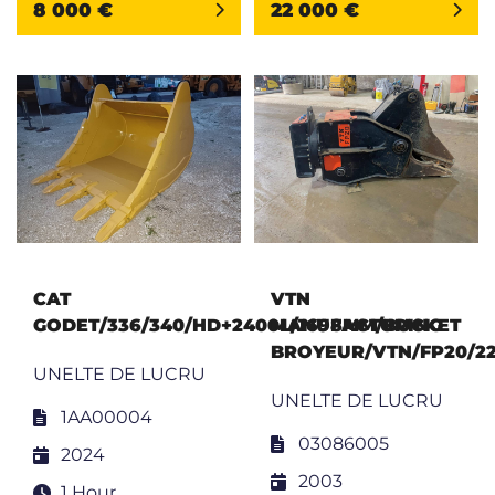
8 000 €
22 000 €
CAT
VTN
GODET/336/340/HD+2400L/1698MM/BUCKET
MANUFACTURING
BROYEUR/VTN/FP20/22
UNELTE DE LUCRU
UNELTE DE LUCRU
1AA00004
03086005
2024
2003
1 Hour