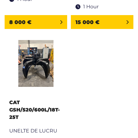
1 Hour
8 000 €
15 000 €
CAT
GSH/520/600L/18T-
25T
UNELTE DE LUCRU