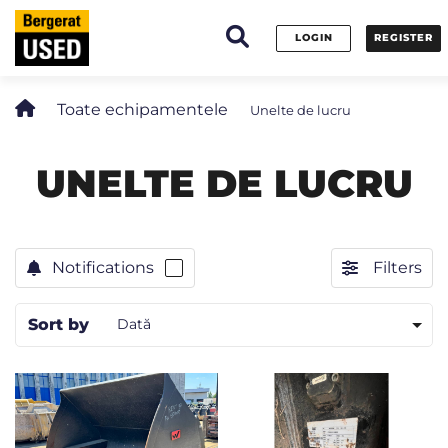
Panoul de gestionare a panourilor cookie
LOGIN
REGISTER
Toate echipamentele
Unelte de lucru
UNELTE DE LUCRU
Notifications
Filters
Sort by
Dată