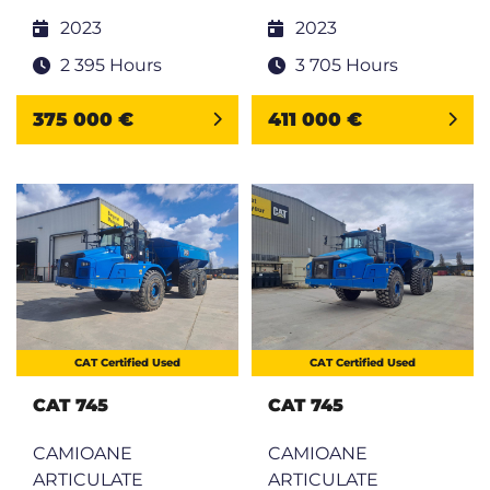
2023
2023
2 395 Hours
3 705 Hours
375 000 €
411 000 €
CAT Certified Used
CAT Certified Used
CAT 745
CAT 745
CAMIOANE
CAMIOANE
ARTICULATE
ARTICULATE