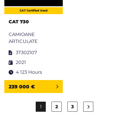
CAT Certified Used
CAT 730
CAMIOANE
ARTICULATE
3T302107
2021
4 123 Hours
239 000 €
1
2
3