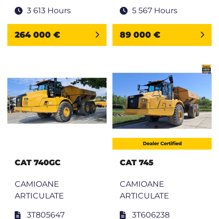
3 613 Hours
5 567 Hours
264 000 €
89 000 €
Dealer Certified
CAT 740GC
CAT 745
CAMIOANE
CAMIOANE
ARTICULATE
ARTICULATE
3T805647
3T606238