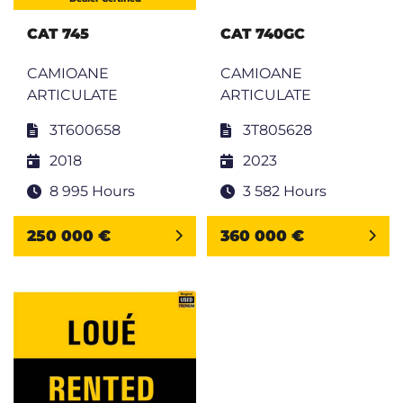
CAT 745
CAT 740GC
CAMIOANE
CAMIOANE
ARTICULATE
ARTICULATE
3T600658
3T805628
2018
2023
8 995 Hours
3 582 Hours
250 000 €
360 000 €