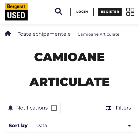
Panoul de gestionare a panourilor cookie
LOGIN
REGISTER
Toate echipamentele
Camioane Articulate
CAMIOANE
ARTICULATE
Notifications
Filters
Sort by
Dată