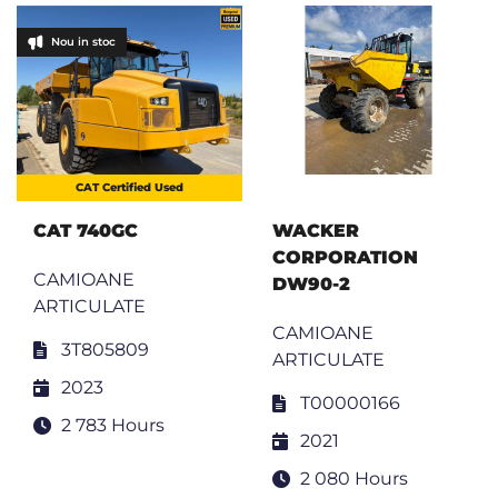
Nou in stoc
CAT Certified Used
CAT 740GC
WACKER
CORPORATION
CAMIOANE
DW90-2
ARTICULATE
CAMIOANE
3T805809
ARTICULATE
2023
T00000166
2 783 Hours
2021
2 080 Hours