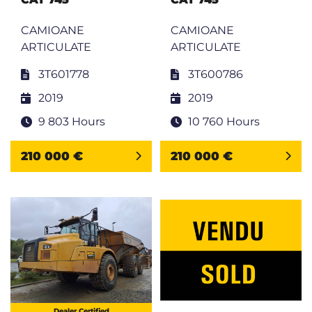
CAMIOANE
CAMIOANE
ARTICULATE
ARTICULATE
3T601778
3T600786
2019
2019
9 803 Hours
10 760 Hours
210 000 €
210 000 €
Dealer Certified