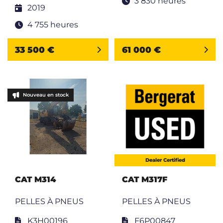
3 830 heures
2019
4 755 heures
33 500 €
61 000 €
Nouveau en stock
Dealer Certified
CAT M314
CAT M317F
PELLES À PNEUS
PELLES À PNEUS
K3H00196
F6P00847