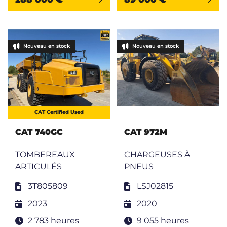
Nouveau en stock
Nouveau en stock
CAT Certified Used
CAT 740GC
CAT 972M
TOMBEREAUX
CHARGEUSES À
ARTICULÉS
PNEUS
3T805809
LSJ02815
2023
2020
2 783 heures
9 055 heures