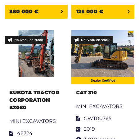
380 000 €
125 000 €
Nouveau en stock
Nouveau en stock
Dealer Certified
KUBOTA TRACTOR
CAT 310
CORPORATION
MINI EXCAVATORS
KX080
GWT00765
MINI EXCAVATORS
2019
48724