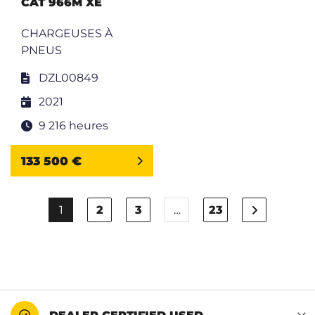
CAT 966M XE
CHARGEUSES À
PNEUS
DZL00849
2021
9 216 heures
133 500 €
1
2
3
…
23