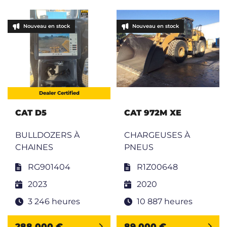
Nouveau en stock
Nouveau en stock
Dealer Certified
CAT D5
CAT 972M XE
BULLDOZERS À
CHARGEUSES À
CHAINES
PNEUS
RG901404
R1Z00648
2023
2020
3 246 heures
10 887 heures
288 000 €
89 000 €