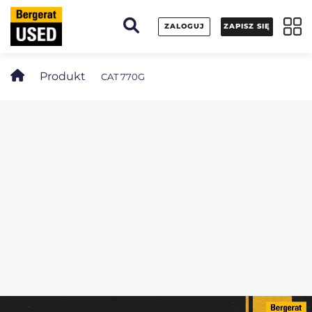
Panel zarządzania plikami cookies
ZALOGUJ
ZAPISZ SIĘ
Produkt
CAT 770G