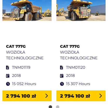
CAT 777G
CAT 777G
WOZIDŁA
WOZIDŁA
TECHNOLOGICZNE
TECHNOLOGICZNE
TNM01119
TNM01120
2018
2018
15 052 Hours
15 307 Hours
2 794 100 zł
2 794 100 zł