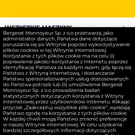
WSZYSTKIE MASZYNY
Bergerat Monnoyeur Sp. z o.o przetwarza, jako
administrator danych, Państwa dane dotyczące
poruszania się po Witrynie poprzez wykorzystywanie
WARTOŚĆ DODANA
plików cookies w tej Witrynie internetowej.
Korzystanie z tych plików cookie ma na celu (i)
poprawienie jakości korzystania z Internetu poprzez
identyfikację Państwa za każdym razem, gdy łączą się
SPRZEDAJ SWOJĄ MASZYNĘ
Państwo z Witryną internetową, i dostarczanie
Państwu spersonalizowanych usług dostosowanych
do Państwa potrzeb lub (ii) umożliwienie Bergerat
FIRMA
Monnoyeur Sp. z o.o prowadzenia badań
statystycznych dotyczących korzystania z Witryny
internetowej przez użytkowników Internetu. Klikając
przycisk „Zaakceptuj wszystkie pliki cookie”, wyrażają
Państwo zgodę na korzystanie z tych plików cookie.
Obowiązek informacyjny
W każdej chwili mogą Państwo zmienić preferencje
w naszej Witrynie internetowej. W celu uzyskania
bardziej szczegółowych informacji dotyczących
Wydawca witryny internetowej