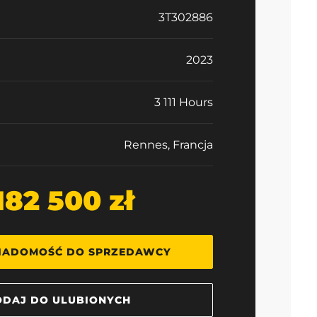
3T302886
2023
3 111 Hours
Rennes, Francja
 182 500 zł
IADOMOŚĆ DO SPRZEDAWCY
DAJ DO ULUBIONYCH