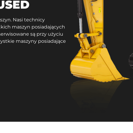
 USED
zyn. Nasi technicy
tkich maszyn posiadających
serwisowane są przy użyciu
zystkie maszyny posiadające