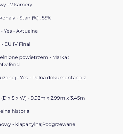
wy - 2 kamery
onaly - Stan (%) : 55%
- Yes - Aktualna
 - EU IV Final
elnione powietrzem - Marka :
raDefend
luzonej - Yes - Pelna dokumentacja z
D x S x W) - 9.92m x 2.99m x 3.45m
elna historia
 nowy - klapa tylna;Podgrzewane