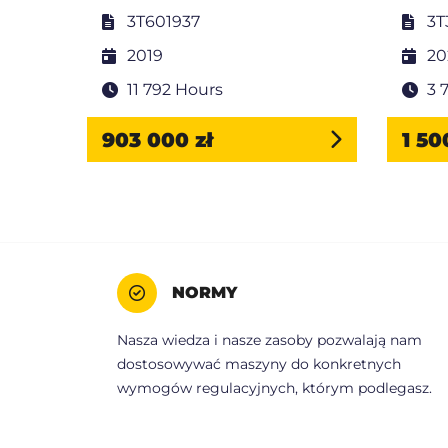
3T601937
3T
2019
20
11 792 Hours
3 
903 000 zł
1 50
NORMY
Nasza wiedza i nasze zasoby pozwalają nam
dostosowywać maszyny do konkretnych
wymogów regulacyjnych, którym podlegasz.