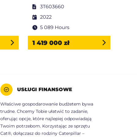
3T603660
3
2022
2
5 089 Hours
4
1 419 000 zł
1 18
USŁUGI FINANSOWE
Właściwe gospodarowanie budżetem bywa
trudne. Chcemy Tobie ułatwić to zadanie,
oferując opcje, które najlepiej odpowiadają
Twoim potrzebom. Korzystając ze sprzętu
Cat®, dołączasz do rodziny Caterpillar –