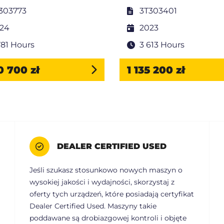
303773
3T303401
24
2023
781 Hours
3 613 Hours
0 700 zł
1 135 200 zł
DEALER CERTIFIED USED
Jeśli szukasz stosunkowo nowych maszyn o
wysokiej jakości i wydajności, skorzystaj z
oferty tych urządzeń, które posiadają certyfikat
Dealer Certified Used. Maszyny takie
poddawane są drobiazgowej kontroli i objęte