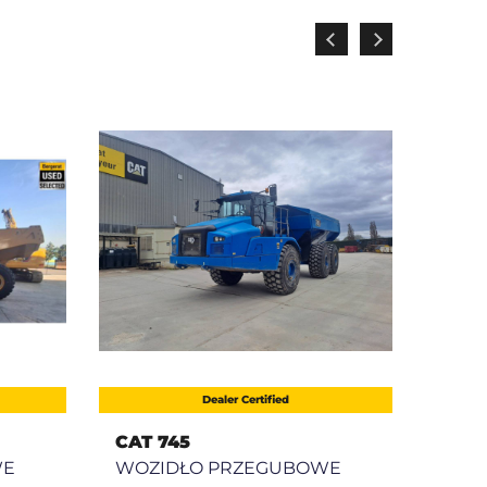
Dealer Certified
CAT 745
CAT 
WE
WOZIDŁO PRZEGUBOWE
WOZ