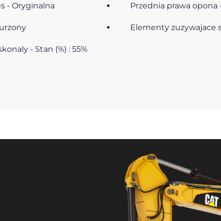
es - Oryginalna
Przednia prawa opona -
nurzony
Elementy zuzywajace si
onaly - Stan (%) : 55%