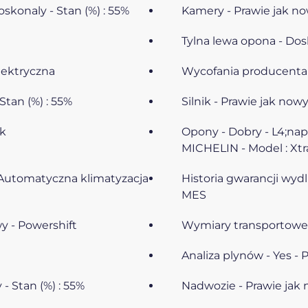
skonaly - Stan (%) : 55%
Kamery - Prawie jak no
Tylna lewa opona - Dosk
lektryczna
Wycofania producenta 
Stan (%) : 55%
Silnik - Prawie jak nowy
ik
Opony - Dobry - L4;nap
MICHELIN - Model : Xt
- Automatyczna klimatyzacja
Historia gwarancji wyd
MES
y - Powershift
Wymiary transportowe (
Analiza plynów - Yes - P
- Stan (%) : 55%
Nadwozie - Prawie jak