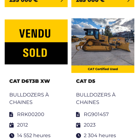
255 000 €
265 000 €
CAT Certified Used
CAT D6T3B XW
CAT D5
BULLDOZERS À
BULLDOZERS À
CHAINES
CHAINES
RRK00200
RG901457
2012
2023
14 552 heures
2 304 heures