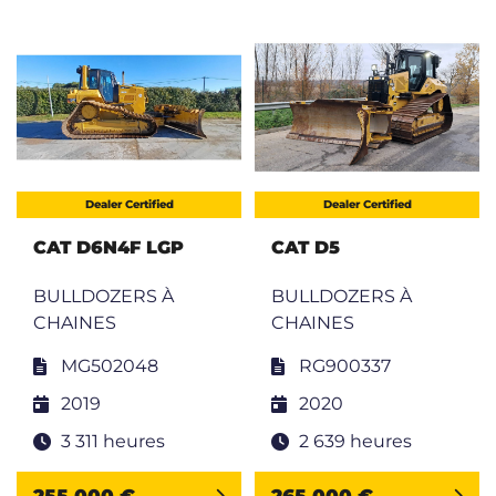
Dealer Certified
Dealer Certified
CAT D6N4F LGP
CAT D5
BULLDOZERS À
BULLDOZERS À
CHAINES
CHAINES
MG502048
RG900337
2019
2020
3 311 heures
2 639 heures