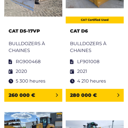
CAT Certified Used
CAT D5-17VP
CAT D6
BULLDOZERS À
BULLDOZERS À
CHAINES
CHAINES
RG900468
LF901008
2020
2021
5 300 heures
4 210 heures
260 000 €
280 000 €