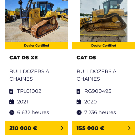
Dealer Certified
Dealer Certified
CAT D6 XE
CAT D5
BULLDOZERS À
BULLDOZERS À
CHAINES
CHAINES
TPL01002
RG900495
2021
2020
6 632 heures
7 236 heures
210 000 €
155 000 €