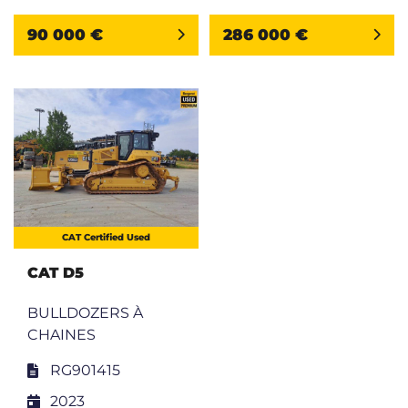
90 000 €
286 000 €
CAT Certified Used
CAT D5
BULLDOZERS À
CHAINES
RG901415
2023