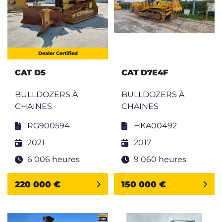
Dealer Certified
CAT D5
CAT D7E4F
BULLDOZERS À
BULLDOZERS À
CHAINES
CHAINES
RG900594
HKA00492
2021
2017
6 006 heures
9 060 heures
220 000 €
150 000 €