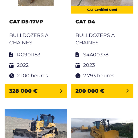
CAT Certified Used
CAT D5-17VP
CAT D4
BULLDOZERS À
BULLDOZERS À
CHAINES
CHAINES
RG901183
S4A00378
2022
2023
2 100 heures
2 793 heures
328 000 €
200 000 €