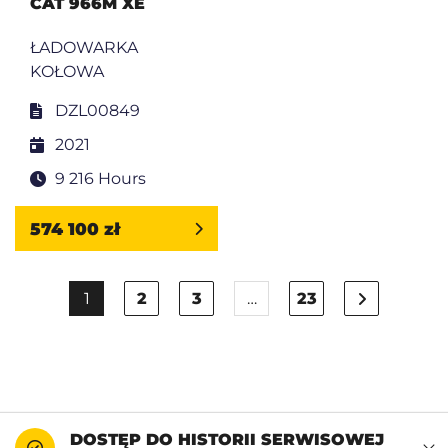
CAT 966M XE
ŁADOWARKA
KOŁOWA
DZL00849
2021
9 216 Hours
574 100 zł
1
2
3
…
23
DOSTĘP DO HISTORII SERWISOWEJ