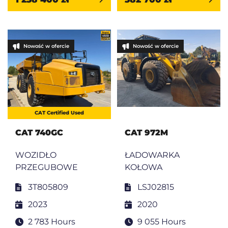
Nowość w ofercie
Nowość w ofercie
CAT Certified Used
CAT 740GC
CAT 972M
WOZIDŁO
ŁADOWARKA
PRZEGUBOWE
KOŁOWA
3T805809
LSJ02815
2023
2020
2 783 Hours
9 055 Hours