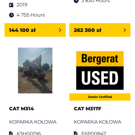
3 830 Hours
2019
4 755 Hours
144 100 zł
262 300 zł
Dealer Certified
CAT M314
CAT M317F
KOPARKA KOŁOWA
KOPARKA KOŁOWA
K3H00196
F6P00847