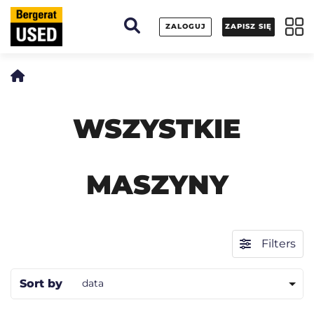
Panel zarządzania plikami cookies
ZALOGUJ
ZAPISZ SIĘ
WSZYSTKIE
MASZYNY
Filters
Sort by
data