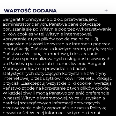
WARTOŚĆ DODANA
Bergerat Monnoyeur Sp. z o.o przetwarza, jako
administrator danych, Państwa dane dotyczące
SPRZEDAJ SWOJĄ MASZYNĘ
poruszania się po Witrynie poprzez wykorzystywanie
plików cookies w tej Witrynie internetowej.
Korzystanie z tych plików cookie ma na celu (i)
poprawienie jakości korzystania z Internetu poprzez
FIRMA
identyfikację Państwa za każdym razem, gdy łączą się
Państwo z Witryną internetową, i dostarczanie
Państwu spersonalizowanych usług dostosowanych
do Państwa potrzeb lub (ii) umożliwienie Bergerat
Obowiązek informacyjny
Monnoyeur Sp. z o.o prowadzenia badań
statystycznych dotyczących korzystania z Witryny
internetowej przez użytkowników Internetu. Klikając
przycisk „Zaakceptuj wszystkie pliki cookie”, wyrażają
Wydawca witryny internetowej
Państwo zgodę na korzystanie z tych plików cookie.
W każdej chwili mogą Państwo zmienić preferencje
w naszej Witrynie internetowej. W celu uzyskania
Polityka dotycząca plików cookie
bardziej szczegółowych informacji dotyczących
przetwarzania należy zapoznać się z naszą Polityką
prywatności. Więcej informacji, w tym na temat