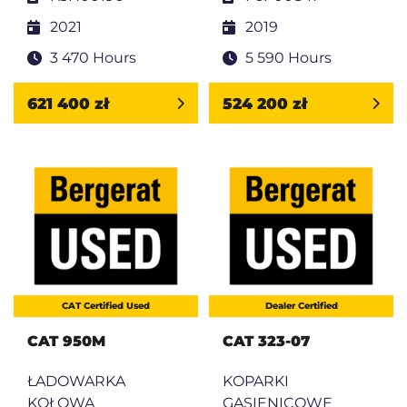
2021
2019
3 470 Hours
5 590 Hours
621 400 zł
524 200 zł
CAT Certified Used
Dealer Certified
CAT 950M
CAT 323-07
ŁADOWARKA
KOPARKI
KOŁOWA
GĄSIENICOWE