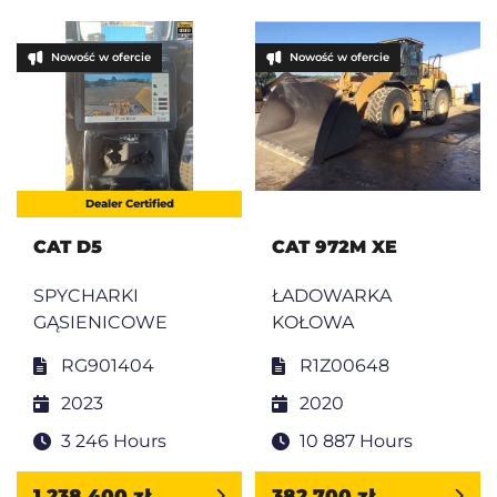
Nowość w ofercie
Nowość w ofercie
Dealer Certified
CAT D5
CAT 972M XE
SPYCHARKI
ŁADOWARKA
GĄSIENICOWE
KOŁOWA
RG901404
R1Z00648
2023
2020
3 246 Hours
10 887 Hours
1 238 400 zł
382 700 zł