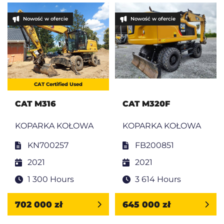
Nowość w ofercie
Nowość w ofercie
CAT Certified Used
CAT M316
CAT M320F
KOPARKA KOŁOWA
KOPARKA KOŁOWA
KN700257
FB200851
2021
2021
1 300 Hours
3 614 Hours
702 000 zł
645 000 zł