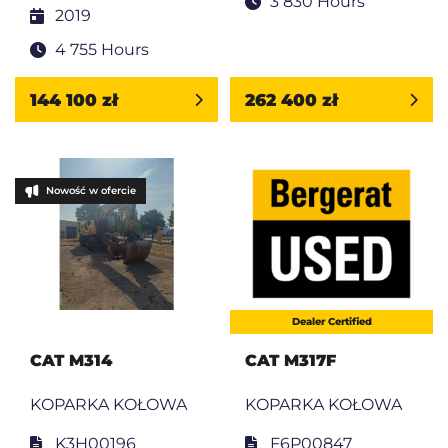
3 830 Hours
2019
4 755 Hours
144 100 zł
262 400 zł
Nowość w ofercie
Dealer Certified
CAT M314
CAT M317F
KOPARKA KOŁOWA
KOPARKA KOŁOWA
K3H00196
F6P00847