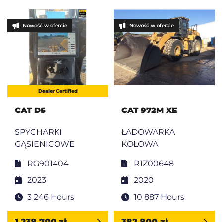
Nowość w ofercie
Nowość w ofercie
Dealer Certified
CAT D5
CAT 972M XE
SPYCHARKI
ŁADOWARKA
GĄSIENICOWE
KOŁOWA
RG901404
R1Z00648
2023
2020
3 246 Hours
10 887 Hours
1 238 700 zł
382 800 zł