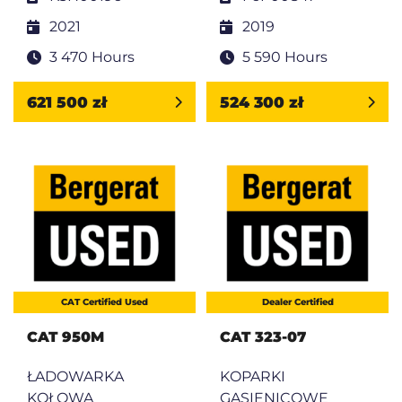
2021
2019
3 470 Hours
5 590 Hours
621 500 zł
524 300 zł
CAT Certified Used
Dealer Certified
CAT 950M
CAT 323-07
ŁADOWARKA
KOPARKI
KOŁOWA
GĄSIENICOWE