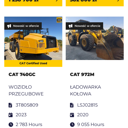
Nowość w ofercie
Nowość w ofercie
CAT Certified Used
CAT 740GC
CAT 972M
WOZIDŁO
ŁADOWARKA
PRZEGUBOWE
KOŁOWA
3T805809
LSJ02815
2023
2020
2 783 Hours
9 055 Hours