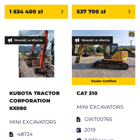
1 634 400 zł
537 700 zł
Nowość w ofercie
Nowość w ofercie
Dealer Certified
KUBOTA TRACTOR
CAT 310
CORPORATION
MINI EXCAVATORS
KX080
GWT00765
MINI EXCAVATORS
2019
48724