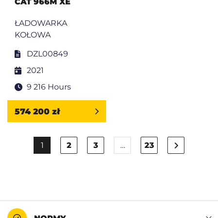
CAT 966M XE
ŁADOWARKA
KOŁOWA
DZL00849
2021
9 216 Hours
574 200 zł
1
2
3
…
23