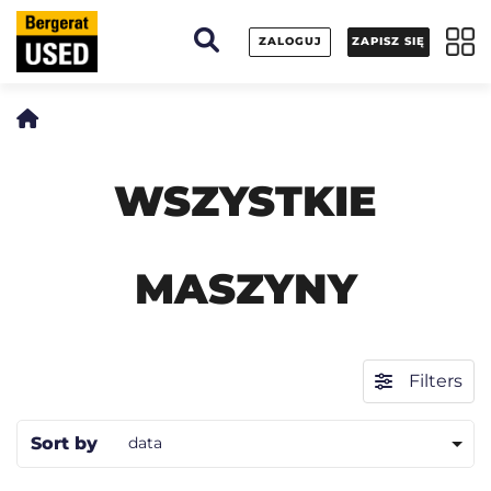
Panel zarządzania plikami cookies
ZALOGUJ
ZAPISZ SIĘ
WSZYSTKIE
MASZYNY
Filters
Sort by
data