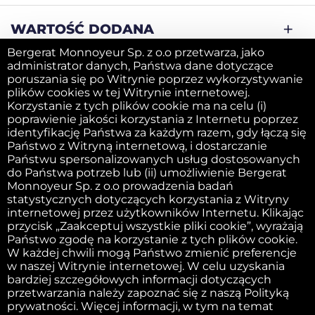
WARTOŚĆ DODANA
Bergerat Monnoyeur Sp. z o.o przetwarza, jako
administrator danych, Państwa dane dotyczące
SPRZEDAJ SWOJĄ MASZYNĘ
poruszania się po Witrynie poprzez wykorzystywanie
plików cookies w tej Witrynie internetowej.
Korzystanie z tych plików cookie ma na celu (i)
poprawienie jakości korzystania z Internetu poprzez
FIRMA
identyfikację Państwa za każdym razem, gdy łączą się
Państwo z Witryną internetową, i dostarczanie
Państwu spersonalizowanych usług dostosowanych
do Państwa potrzeb lub (ii) umożliwienie Bergerat
Obowiązek informacyjny
Monnoyeur Sp. z o.o prowadzenia badań
statystycznych dotyczących korzystania z Witryny
internetowej przez użytkowników Internetu. Klikając
przycisk „Zaakceptuj wszystkie pliki cookie”, wyrażają
Wydawca witryny internetowej
Państwo zgodę na korzystanie z tych plików cookie.
W każdej chwili mogą Państwo zmienić preferencje
w naszej Witrynie internetowej. W celu uzyskania
Polityka dotycząca plików cookie
bardziej szczegółowych informacji dotyczących
przetwarzania należy zapoznać się z naszą Polityką
prywatności. Więcej informacji, w tym na temat