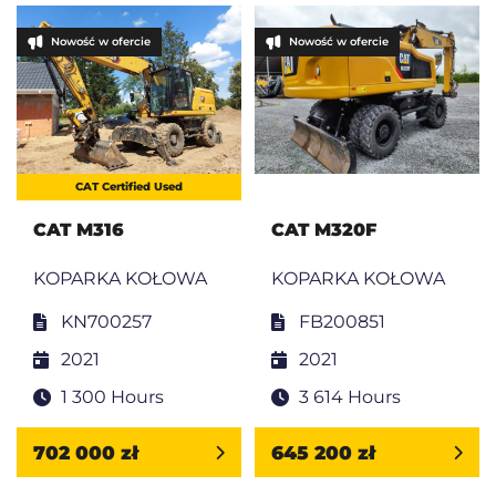
Nowość w ofercie
Nowość w ofercie
CAT Certified Used
CAT M316
CAT M320F
KOPARKA KOŁOWA
KOPARKA KOŁOWA
KN700257
FB200851
2021
2021
1 300 Hours
3 614 Hours
702 000 zł
645 200 zł