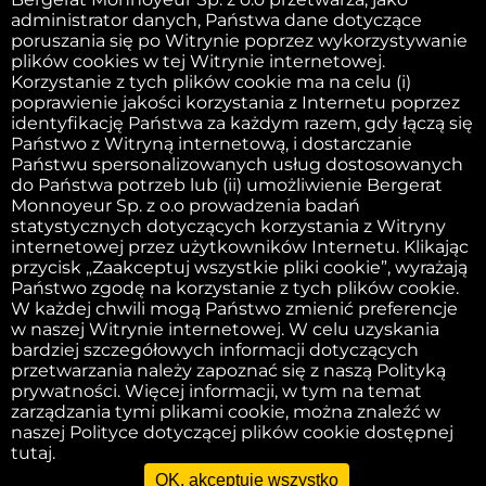
administrator danych, Państwa dane dotyczące
SPRZEDAJ SWOJĄ MASZYNĘ
poruszania się po Witrynie poprzez wykorzystywanie
plików cookies w tej Witrynie internetowej.
Korzystanie z tych plików cookie ma na celu (i)
poprawienie jakości korzystania z Internetu poprzez
FIRMA
identyfikację Państwa za każdym razem, gdy łączą się
Państwo z Witryną internetową, i dostarczanie
Państwu spersonalizowanych usług dostosowanych
do Państwa potrzeb lub (ii) umożliwienie Bergerat
Obowiązek informacyjny
Monnoyeur Sp. z o.o prowadzenia badań
statystycznych dotyczących korzystania z Witryny
internetowej przez użytkowników Internetu. Klikając
przycisk „Zaakceptuj wszystkie pliki cookie”, wyrażają
Wydawca witryny internetowej
Państwo zgodę na korzystanie z tych plików cookie.
W każdej chwili mogą Państwo zmienić preferencje
w naszej Witrynie internetowej. W celu uzyskania
Polityka dotycząca plików cookie
bardziej szczegółowych informacji dotyczących
przetwarzania należy zapoznać się z naszą Polityką
prywatności. Więcej informacji, w tym na temat
Zasady i warunki
zarządzania tymi plikami cookie, można znaleźć w
naszej Polityce dotyczącej plików cookie dostępnej
tutaj.
OK, akceptuję wszystko
F.A.Q.