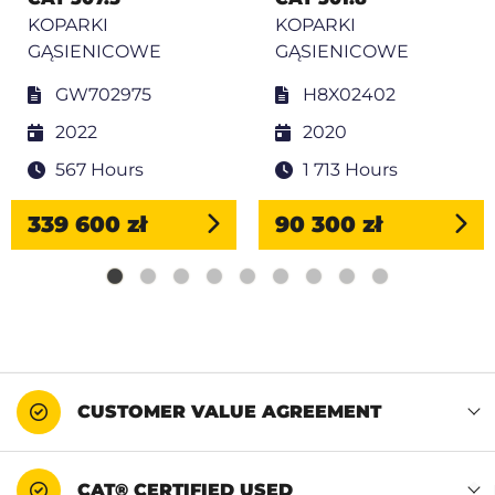
KOPARKI
KOPARKI
GĄSIENICOWE
GĄSIENICOWE
GW702975
H8X02402
2022
2020
567 Hours
1 713 Hours
339 600 zł
90 300 zł
CUSTOMER VALUE AGREEMENT
CAT® CERTIFIED USED