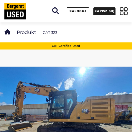
Panel zarządzania plikami cookies
ZALOGUJ
ZAPISZ SIĘ
Produkt
CAT 323
CAT Certified Used