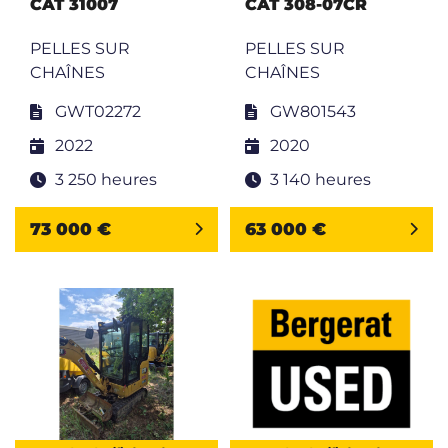
CAT 31007
CAT 308-07CR
PELLES SUR
PELLES SUR
CHAÎNES
CHAÎNES
GWT02272
GW801543
2022
2020
3 250 heures
3 140 heures
73 000 €
63 000 €