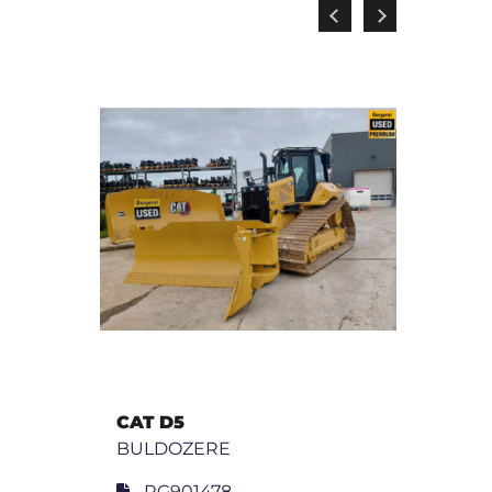
CAT D5
DRE
BULDOZERE
TD-1
BUL
RG901478