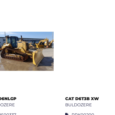
D6NLGP
CAT D6T3B XW
DOZERE
BULDOZERE
S00337
RRK00200