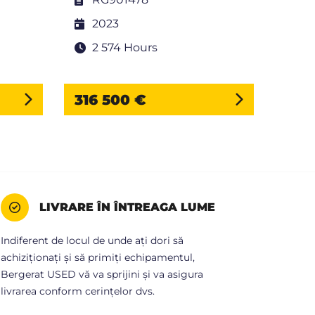
L
2023
2
2 574 Hours
1
316 500 €
127
LIVRARE ÎN ÎNTREAGA LUME
Indiferent de locul de unde ați dori să
achiziționați și să primiți echipamentul,
Bergerat USED vă va sprijini și va asigura
livrarea conform cerințelor dvs.