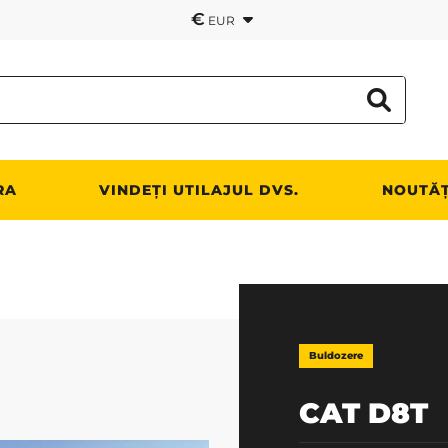
€
EUR
RA
VINDEȚI UTILAJUL DVS.
NOUTĂȚ
Buldozere
CAT D8T