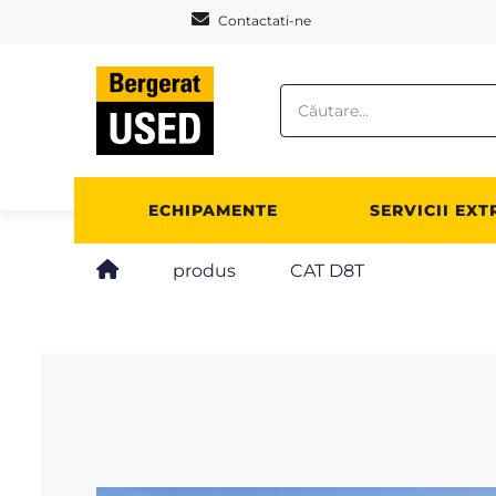
Panoul de gestionare a panourilor cookie
Contactati-ne
ECHIPAMENTE
SERVICII EXT
produs
CAT D8T