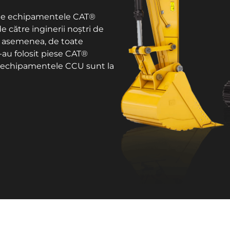
Toate echipamentele CAT®
de către inginerii noștri de
e asemenea, de toate
s-au folosit piese CAT®
te echipamentele CCU sunt la