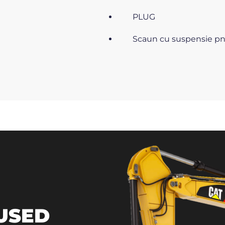
PLUG
Scaun cu suspensie p
 USED