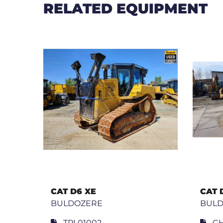
RELATED EQUIPMENT
CAT D6 XE
CAT 
BULDOZERE
BUL
TPL01002
GH