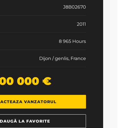
J8B02670
2011
8 965 Hours
Dijon / genlis, France
00 000 €
ACTEAZA VANZATORUL
DAUGĂ LA FAVORITE