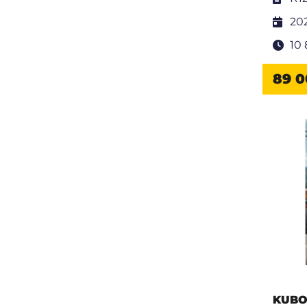
20
10
89 0
KUBO