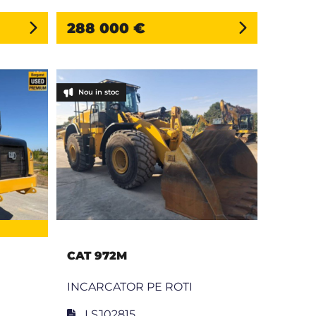
288 000 €
Nou in stoc
CAT 972M
INCARCATOR PE ROTI
LSJ02815