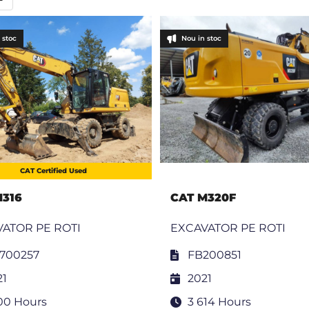
 stoc
Nou in stoc
CAT Certified Used
M316
CAT M320F
ATOR PE ROTI
EXCAVATOR PE ROTI
700257
FB200851
21
2021
300 Hours
3 614 Hours