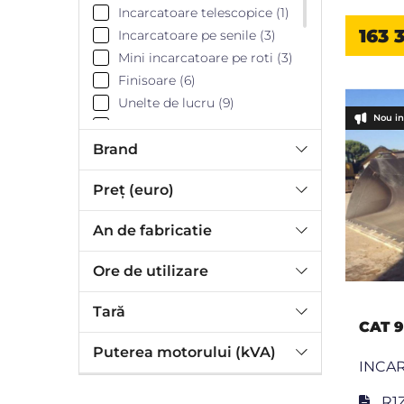
Incarcatoare telescopice (1)
163 
Incarcatoare pe senile (3)
Mini incarcatoare pe roti (3)
Finisoare (6)
Unelte de lucru (9)
Nou in
Autogredere (5)
Buldozere pe roti (2)
Brand
Buldozere (27)
Preț (euro)
Camion minier pentru teren
dificil (4)
An de fabricatie
Camioane articulate (32)
Ore de utilizare
Tară
CAT 
Puterea motorului (kVA)
INCAR
R1