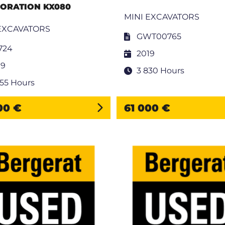
ORATION KX080
MINI EXCAVATORS
EXCAVATORS
GWT00765
724
2019
19
3 830 Hours
755 Hours
00 €
61 000 €