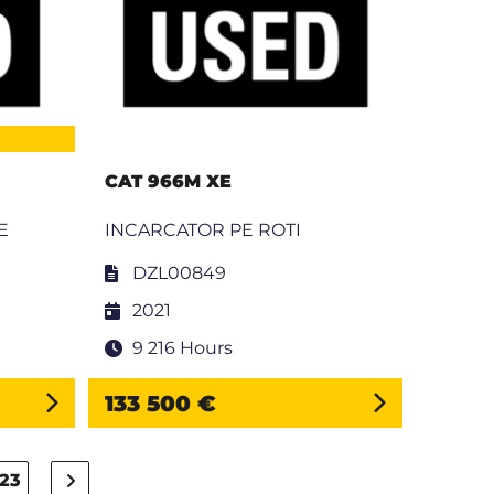
CAT 966M XE
E
INCARCATOR PE ROTI
DZL00849
2021
9 216 Hours
133 500 €
23