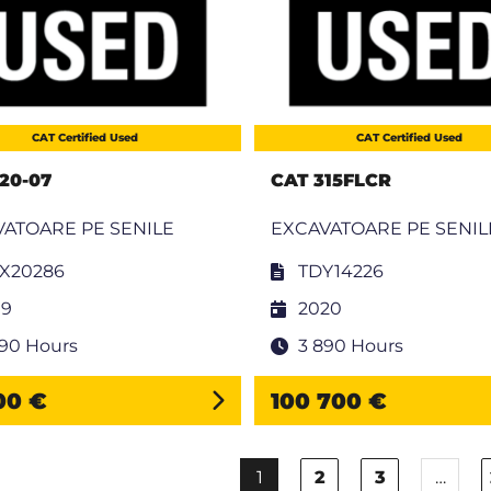
CAT Certified Used
CAT Certified Used
20-07
CAT 315FLCR
ATOARE PE SENILE
EXCAVATOARE PE SENIL
X20286
TDY14226
19
2020
290 Hours
3 890 Hours
300 €
100 700 €
1
2
3
…