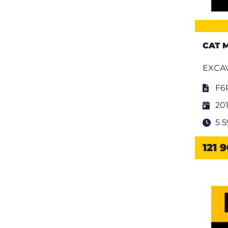
CAT 
EXCAV
F6
20
5 
121 