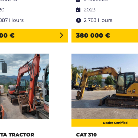
20
2023
 887 Hours
2 783 Hours
00 €
380 000 €
Dealer Certified
TA TRACTOR
CAT 310