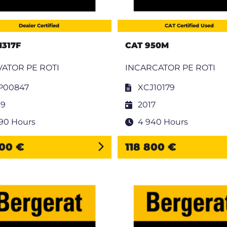
Dealer Certified
CAT Certified Used
M317F
CAT 950M
ATOR PE ROTI
INCARCATOR PE ROTI
P00847
XCJ10179
19
2017
590 Hours
4 940 Hours
900 €
118 800 €