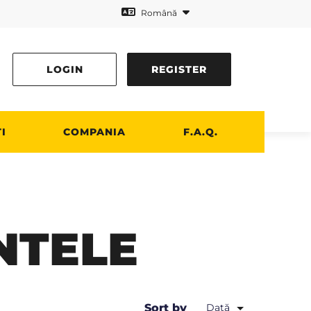
Română
LOGIN
REGISTER
I
COMPANIA
F.A.Q.
NTELE
Sort by
Dată