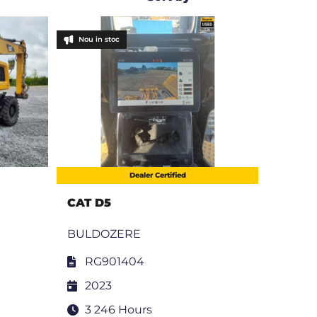
Nou in stoc
Dealer Certified
CAT D5
BULDOZERE
RG901404
2023
3 246 Hours