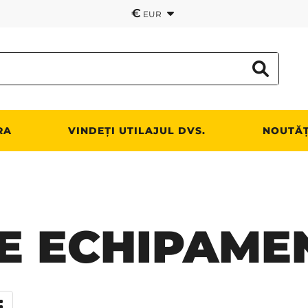
€
EUR
RA
VINDEȚI UTILAJUL DVS.
NOUTĂȚ
E ECHIPAME