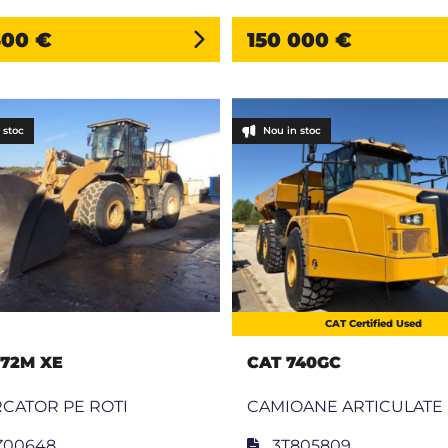
300 €
150 000 €
 stoc
Nou in stoc
CAT Certified Used
972M XE
CAT 740GC
CATOR PE ROTI
CAMIOANE ARTICULATE
Z00648
3T805809