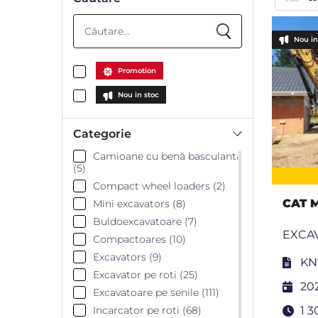
Nou in
Promotion
Nou in stoc
Categorie
Camioane cu benă basculantă
(5)
Compact wheel loaders (2)
CAT 
Mini excavators (8)
Buldoexcavatoare (7)
EXCAV
Compactoares (10)
Excavators (9)
KN
Excavator pe roti (25)
20
Excavatoare pe senile (111)
Incarcator pe roti (68)
1 