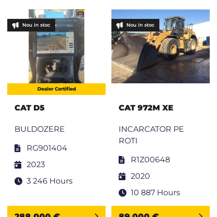
Nou in stoc
Nou in stoc
Dealer Certified
CAT D5
CAT 972M XE
BULDOZERE
INCARCATOR PE
ROTI
RG901404
R1Z00648
2023
2020
3 246 Hours
10 887 Hours
288 000 €
89 000 €