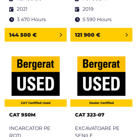
2021
2019
3 470 Hours
5 590 Hours
144 500 €
121 900 €
CAT Certified Used
Dealer Certified
CAT 950M
CAT 323-07
INCARCATOR PE
EXCAVATOARE PE
ROTI
SENILE