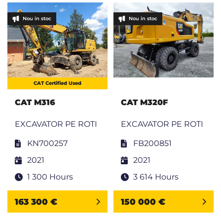
Nou in stoc
Nou in stoc
CAT Certified Used
CAT M316
CAT M320F
EXCAVATOR PE ROTI
EXCAVATOR PE ROTI
KN700257
FB200851
2021
2021
1 300 Hours
3 614 Hours
163 300 €
150 000 €