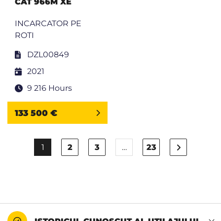
CAT 966M XE
INCARCATOR PE
ROTI
DZL00849
2021
9 216 Hours
133 500 €
1
2
3
…
23