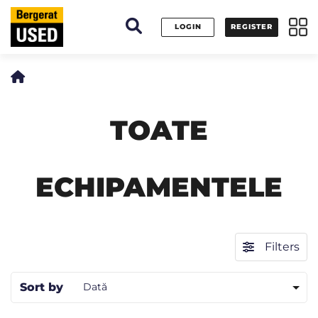
Panoul de gestionare a panourilor cookie
LOGIN
REGISTER
TOATE
ECHIPAMENTELE
Filters
Sort by
Dată