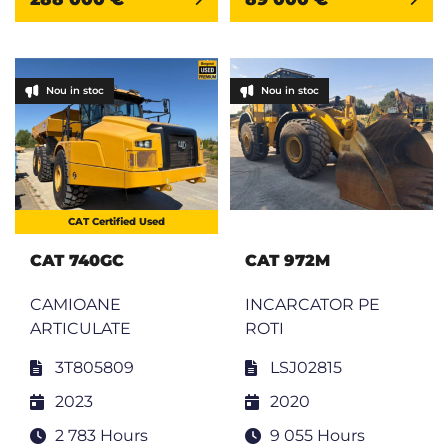
Nou in stoc
Nou in stoc
CAT Certified Used
CAT 740GC
CAT 972M
CAMIOANE
INCARCATOR PE
ARTICULATE
ROTI
3T805809
LSJ02815
2023
2020
2 783 Hours
9 055 Hours