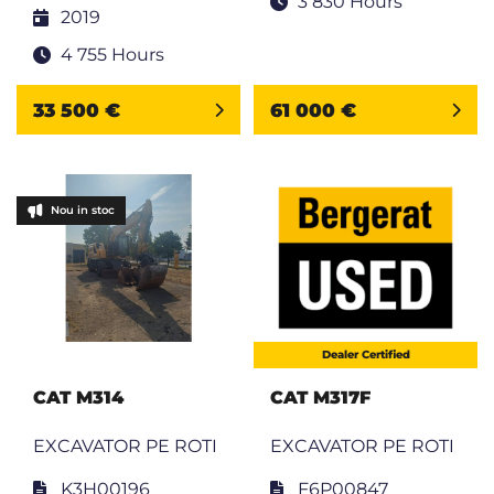
3 830 Hours
2019
4 755 Hours
33 500 €
61 000 €
Nou in stoc
Dealer Certified
CAT M314
CAT M317F
EXCAVATOR PE ROTI
EXCAVATOR PE ROTI
K3H00196
F6P00847