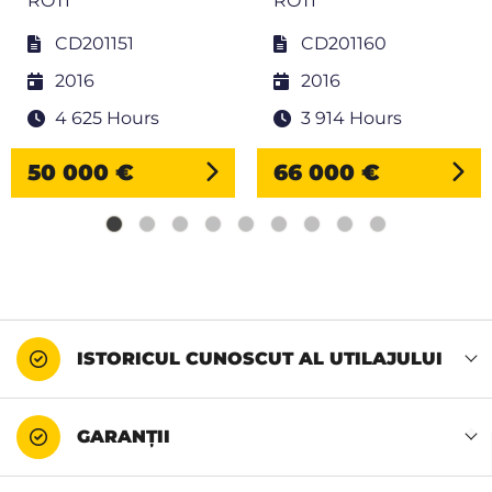
ROTI
ROTI
CD201151
CD201160
2016
2016
4 625 Hours
3 914 Hours
50 000 €
66 000 €
ISTORICUL CUNOSCUT AL UTILAJULUI
GARANȚII