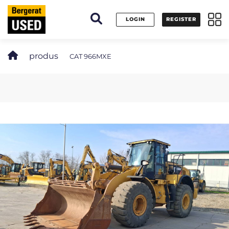
Panoul de gestionare a panourilor cookie
LOGIN
REGISTER
produs
CAT 966MXE