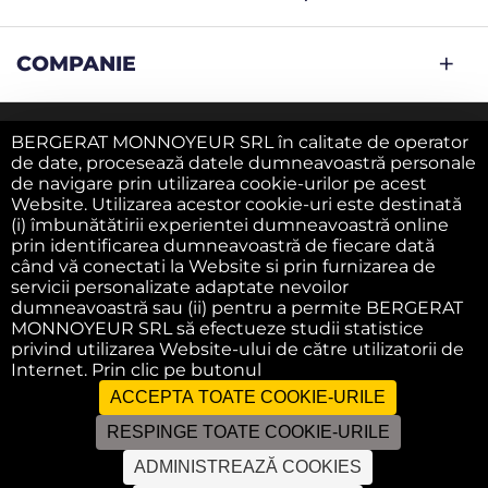
COMPANIE
BERGERAT MONNOYEUR SRL în calitate de operator
Notificare legală
de date, procesează datele dumneavoastră personale
de navigare prin utilizarea cookie-urilor pe acest
Website. Utilizarea acestor cookie-uri este destinată
Politica de confidentialitate
(i) îmbunătătirii experientei dumneavoastră online
prin identificarea dumneavoastră de fiecare dată
când vă conectati la Website si prin furnizarea de
servicii personalizate adaptate nevoilor
Politica privind cookie-urile
dumneavoastră sau (ii) pentru a permite BERGERAT
MONNOYEUR SRL să efectueze studii statistice
privind utilizarea Website-ului de către utilizatorii de
Termeni si conditii
Internet. Prin clic pe butonul
ACCEPTA TOATE COOKIE-URILE
RESPINGE TOATE COOKIE-URILE
F.A.Q.
ADMINISTREAZĂ COOKIES