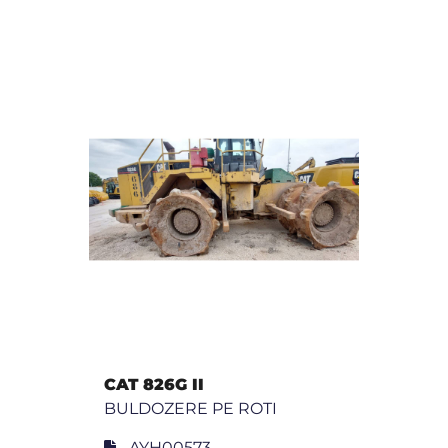
CAT 826G II
BULDOZERE PE ROTI
AYH00573