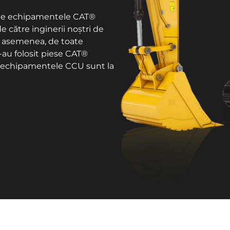
Toate echipamentele CAT®
de către inginerii noștri de
e asemenea, de toate
s-au folosit piese CAT®
te echipamentele CCU sunt la