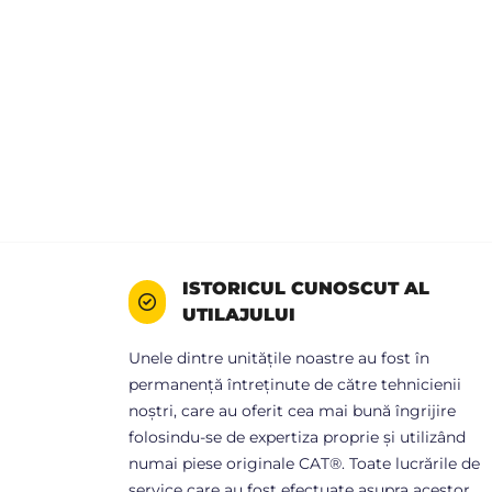
ISTORICUL CUNOSCUT AL
UTILAJULUI
Unele dintre unitățile noastre au fost în
permanență întreținute de către tehnicienii
noștri, care au oferit cea mai bună îngrijire
folosindu-se de expertiza proprie și utilizând
numai piese originale CAT®. Toate lucrările de
service care au fost efectuate asupra acestor