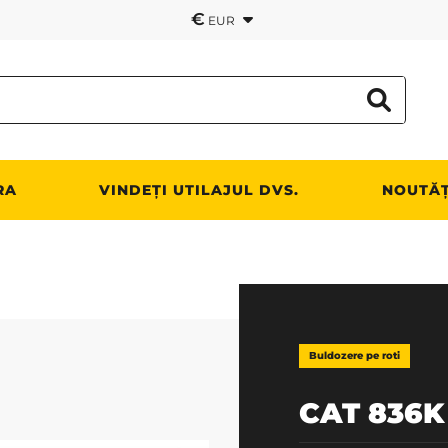
€
EUR
RA
VINDEȚI UTILAJUL DVS.
NOUTĂȚ
Buldozere pe roti
CAT 836K