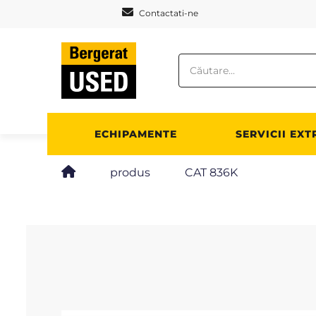
Panoul de gestionare a panourilor cookie
Contactati-ne
ECHIPAMENTE
SERVICII EXT
produs
CAT 836K