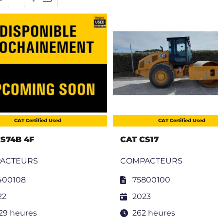
CAT Certified Used
CAT Certified Used
S74B 4F
CAT CS17
ACTEURS
COMPACTEURS
400108
75800100
22
2023
529 heures
262 heures