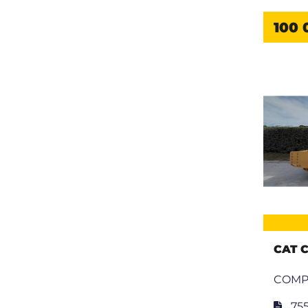
100 
CAT C
COMP
75