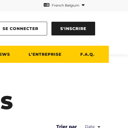
French Belgium
SE CONNECTER
S'INSCRIRE
EWS
L’ENTREPRISE
F.A.Q.
S
Trier par
Date