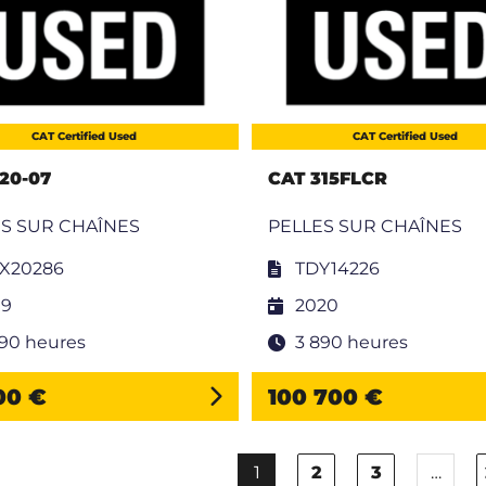
CAT Certified Used
CAT Certified Used
20-07
CAT 315FLCR
S SUR CHAÎNES
PELLES SUR CHAÎNES
X20286
TDY14226
19
2020
290 heures
3 890 heures
300 €
100 700 €
1
2
3
…