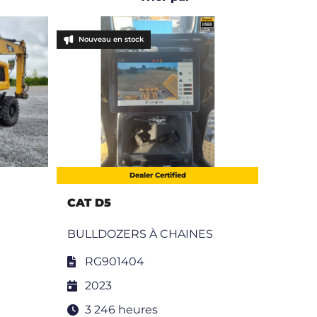
Nouveau en stock
Dealer Certified
CAT D5
BULLDOZERS À CHAINES
RG901404
2023
3 246 heures