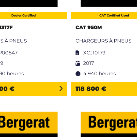
Dealer Certified
CAT Certified Used
M317F
CAT 950M
S À PNEUS
CHARGEURS À PNEUS
P00847
XCJ10179
19
2017
590 heures
4 940 heures
900 €
118 800 €