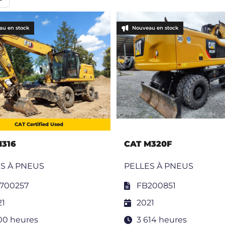
au en stock
Nouveau en stock
CAT Certified Used
M316
CAT M320F
S À PNEUS
PELLES À PNEUS
700257
FB200851
21
2021
300 heures
3 614 heures