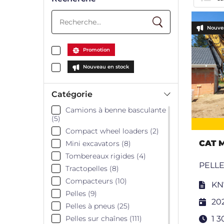
Nouve
Promotion
Nouveau en stock
Catégorie
Camions à benne basculante
(5)
Compact wheel loaders (2)
CAT 
Mini excavators (8)
Tombereaux rigides (4)
PELLE
Tractopelles (8)
Compacteurs (10)
KN
Pelles (9)
20
Pelles à pneus (25)
Pelles sur chaînes (111)
1 