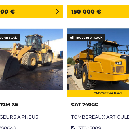
300 €
150 000 €
au en stock
Nouveau en stock
CAT Certified Used
972M XE
CAT 740GC
GEURS À PNEUS
TOMBEREAUX ARTICUL
Z00648
3T805809