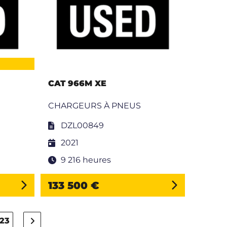
CAT 966M XE
CHARGEURS À PNEUS
DZL00849
2021
9 216 heures
133 500 €
23