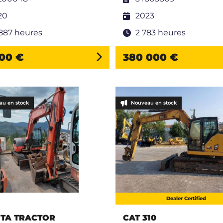
20
2023
 887 heures
2 783 heures
00 €
380 000 €
au en stock
Nouveau en stock
Dealer Certified
TA TRACTOR
CAT 310