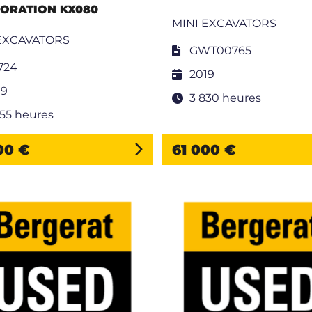
ORATION KX080
MINI EXCAVATORS
EXCAVATORS
GWT00765
724
2019
19
3 830 heures
755 heures
00 €
61 000 €