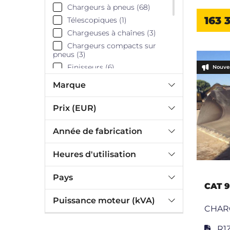
Chargeurs à pneus (68)
163 
Télescopiques (1)
Chargeuses à chaînes (3)
Chargeurs compacts sur
pneus (3)
Finisseurs (6)
Nouve
Outils de travail (9)
Marque
Niveleuses (5)
Bulldozers à pneus (2)
Prix (EUR)
Bulldozers à chaines (27)
Année de fabrication
Tombereaux articulés (32)
Heures d'utilisation
Pays
CAT 
Puissance moteur (kVA)
CHAR
R1