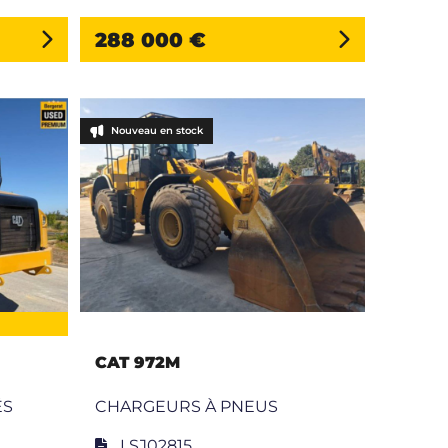
288 000 €
Nouveau en stock
CAT 972M
ÉS
CHARGEURS À PNEUS
LSJ02815