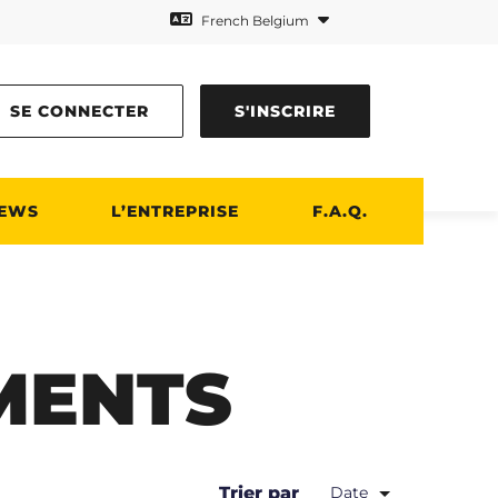
French Belgium
SE CONNECTER
S'INSCRIRE
EWS
L’ENTREPRISE
F.A.Q.
MENTS
Trier par
Date