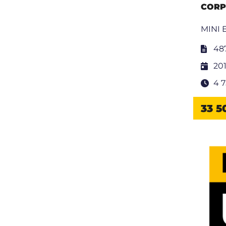
CORP
MINI 
48
20
4 
33 5