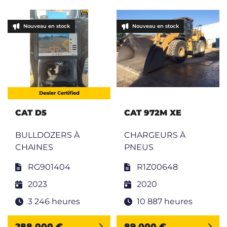
Nouveau en stock
Nouveau en stock
Dealer Certified
CAT D5
CAT 972M XE
BULLDOZERS À
CHARGEURS À
CHAINES
PNEUS
RG901404
R1Z00648
2023
2020
3 246 heures
10 887 heures
288 000 €
89 000 €