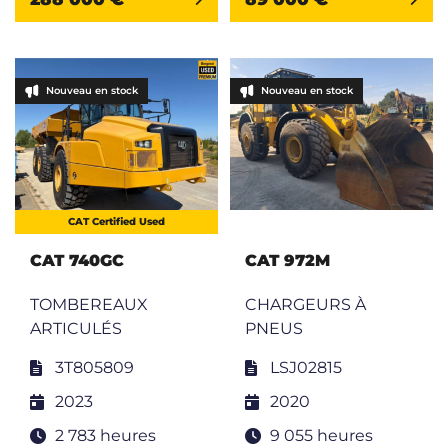
Nouveau en stock
Nouveau en stock
CAT Certified Used
CAT 740GC
CAT 972M
TOMBEREAUX
CHARGEURS À
ARTICULÉS
PNEUS
3T805809
LSJ02815
2023
2020
2 783 heures
9 055 heures