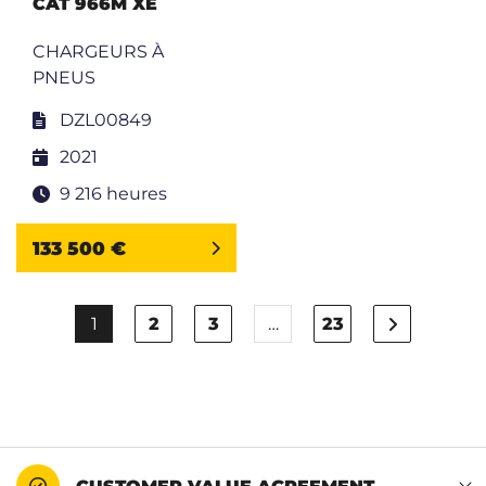
CAT 966M XE
CHARGEURS À
PNEUS
DZL00849
2021
9 216 heures
133 500 €
1
2
3
…
23