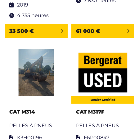
3 830 heures
2019
4 755 heures
33 500 €
61 000 €
Dealer Certified
CAT M314
CAT M317F
PELLES À PNEUS
PELLES À PNEUS
K3H00196
F6P00847