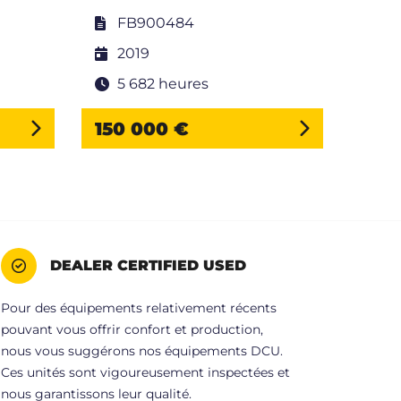
FB900484
F
2019
2
5 682 heures
5
150 000 €
110
DEALER CERTIFIED USED
Pour des équipements relativement récents
pouvant vous offrir confort et production,
nous vous suggérons nos équipements DCU.
Ces unités sont vigoureusement inspectées et
nous garantissons leur qualité.