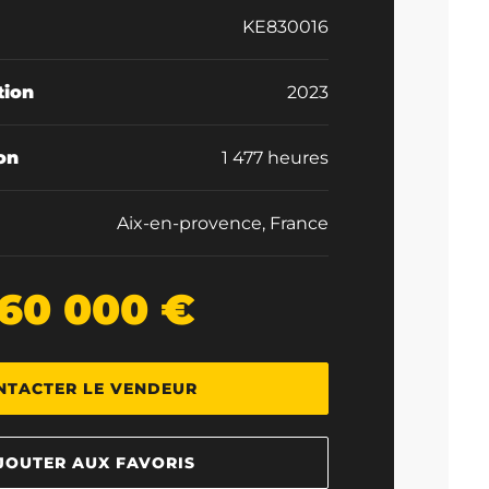
KE830016
tion
2023
ion
1 477 heures
Aix-en-provence, France
60 000 €
NTACTER LE VENDEUR
JOUTER AUX FAVORIS