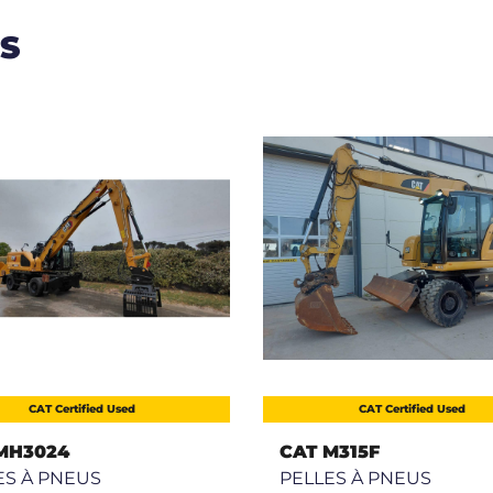
S
CAT Certified Used
CAT Certified Used
MH3024
CAT M315F
ES À PNEUS
PELLES À PNEUS