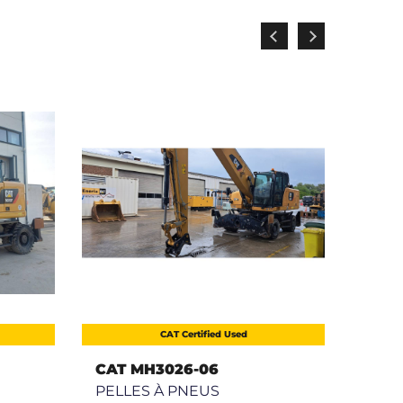
CAT Certified Used
CAT MH3026-06
CAT 
PELLES À PNEUS
PELL