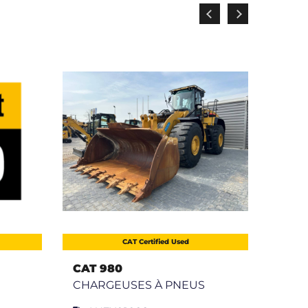
CAT Certified Used
CAT 980
CAT
CHARGEUSES À PNEUS
CHA