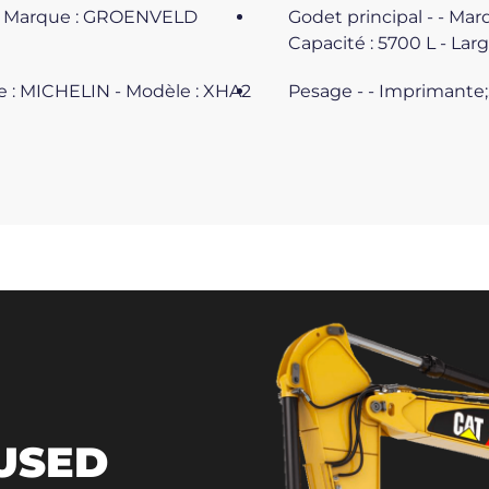
 - Marque : GROENVELD
Godet principal - - Ma
Capacité : 5700 L - Lar
ue : MICHELIN - Modèle : XHA2
Pesage - - Imprimante
 USED