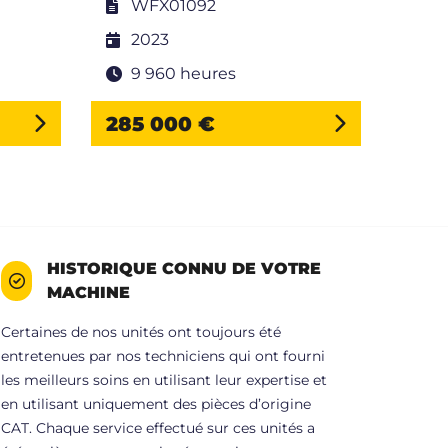
WFX01092
M
2023
2
9 960 heures
1
285 000 €
68 
HISTORIQUE CONNU DE VOTRE
MACHINE
Certaines de nos unités ont toujours été
entretenues par nos techniciens qui ont fourni
les meilleurs soins en utilisant leur expertise et
en utilisant uniquement des pièces d’origine
CAT. Chaque service effectué sur ces unités a